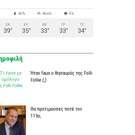
40%
4kmh
0%
ΣΑ
ΚΥ
ΔΕ
ΤΡ
ΤΕ
39
°
35
°
33
°
33
°
34
°
ημοφιλή
Ήταν faux ο θησαυρός της Folli
Follie (;)
Θα προτιμούσες ποτέ τον
115ο;