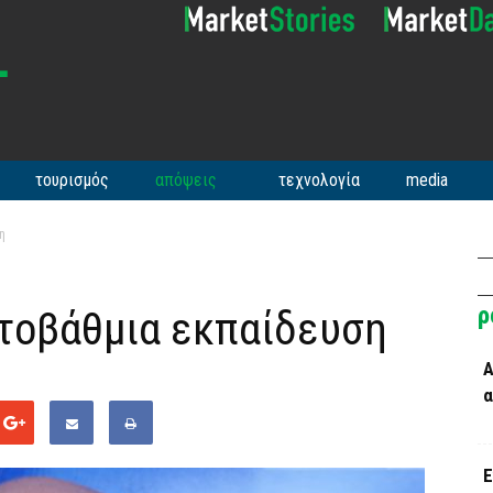
τουρισμός
απόψεις
τεχνολογία
media
η
ρ
ιτοβάθμια εκπαίδευση
Α
α
Ε