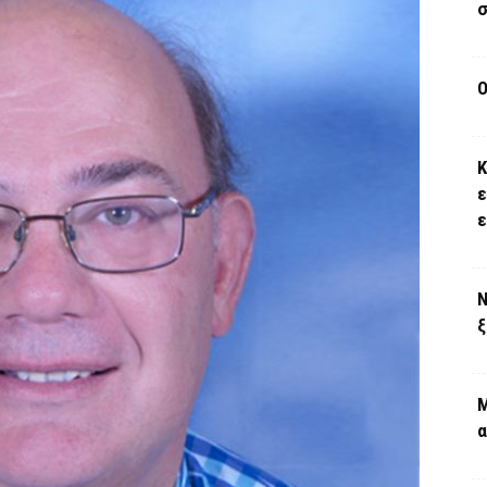
σ
Ο
Κ
ε
Ν
ξ
Μ
α