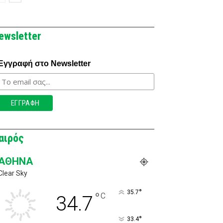
ewsletter
Εγγραφή στο Newsletter
αιρός
ΑΘΉΝΑ
Clear Sky
°
35.7
°
C
34.7
°
33.4