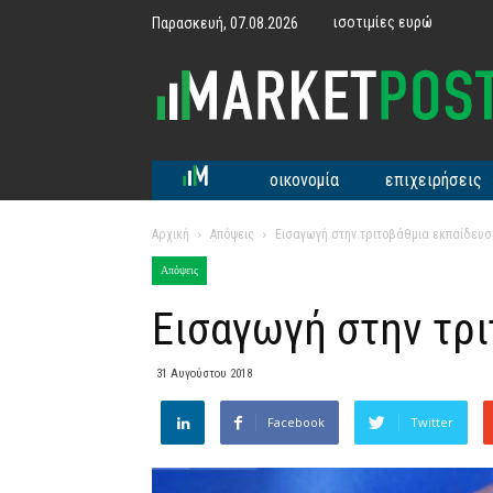
ισοτιμίες ευρώ
Παρασκευή, 07.08.2026
MarketPost
οικονομία
επιχειρήσεις
Αρχική
Απόψεις
Εισαγωγή στην τριτοβάθμια εκπαίδευσ
Απόψεις
Εισαγωγή στην τρ
31 Αυγούστου 2018
Facebook
Twitter