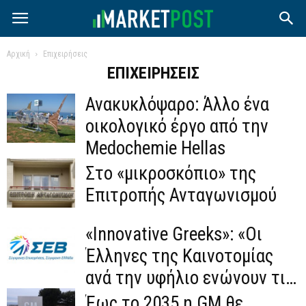
Αρχική
Επιχειρήσεις
ΕΠΙΧΕΙΡΉΣΕΙΣ
Ανακυκλόψαρο: Άλλο ένα
οικολογικό έργο από την
Medochemie Hellas
Στο «μικροσκόπιο» της
Επιτροπής Ανταγωνισμού
«Innovative Greeks»: «Οι
Έλληνες της Καινοτομίας
ανά την υφήλιο ενώνουν τις
δυνάμεις τους».
Έως το 2035 η GM θε