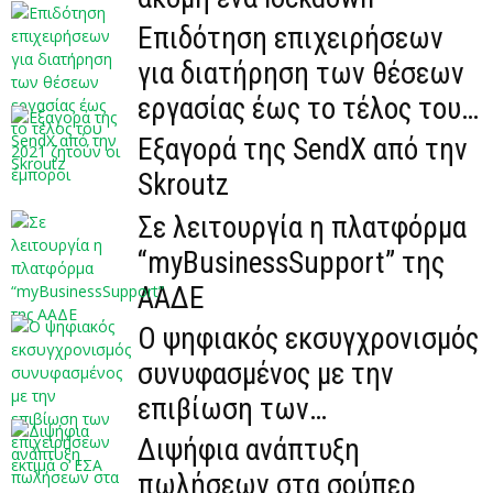
Επιδότηση επιχειρήσεων
για διατήρηση των θέσεων
εργασίας έως το τέλος του
2021 ζητούν οι...
Εξαγορά της SendX από την
Skroutz
Σε λειτουργία η πλατφόρμα
“myBusinessSupport” της
ΑΑΔΕ
Ο ψηφιακός εκσυγχρονισμός
συνυφασμένος με την
επιβίωση των
επιχειρήσεων εκτιμά ο ΕΣΑ
Διψήφια ανάπτυξη
πωλήσεων στα σούπερ