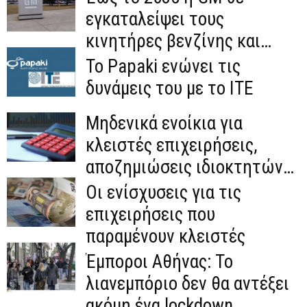
εγκαταλείψει τους
κινητήρες βενζίνης και
πετρελαίου
Το Papaki ενώνει τις
δυνάμεις του με το ΙΤΕ
Μηδενικά ενοίκια για
κλειστές επιχειρήσεις,
αποζημιώσεις ιδιοκτητών
και άλλα μέτρα στήριξης
Οι ενίσχυσεις για τις
επιχειρήσεις που
παραμένουν κλειστές
Έμποροι Αθήνας: Το
λιανεμπόριο δεν θα αντέξει
ακόμη ένα lockdown