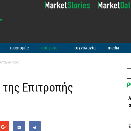
τουρισμός
απόψεις
τεχνολογία
media
 Ανταγωνισμού
ρ
 της Επιτροπής
Α
α
Ε