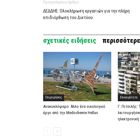
Προηγούμενο άρθρο
ΔΕΔΔΗΕ: Ολοκλήρωση εργασιών για την πλήρη
επιδιόρθωση του Δικτύου
σχετικές ειδήσεις
περισσότερε
Επιχειρήσεις
Επικαιρότητα
Ανακυκλόψαρο: Άλλο ένα οικολογικό
Γ. Πιτσιλής:
έργο από την Medochemie Hellas
λειτουργήσε
ηλεκτρονική