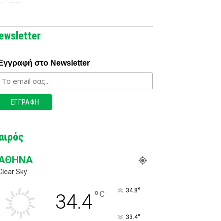
ewsletter
Εγγραφή στο Newsletter
αιρός
ΑΘΉΝΑ
Clear Sky
°
34.8
°
C
34.4
°
33.4