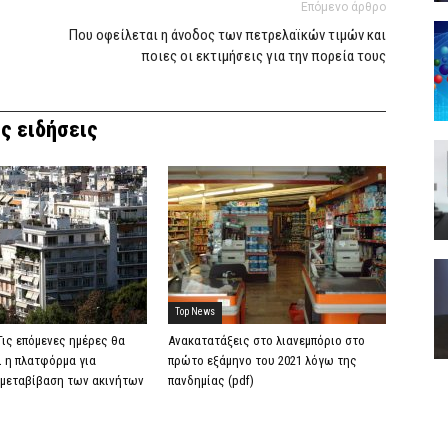
Επόμενο άρθρο
Που οφείλεται η άνοδος των πετρελαϊκών τιμών και
ποιες οι εκτιμήσεις για την πορεία τους
ς ειδήσεις
Top News
 Τις επόμενες ημέρες θα
Ανακατατάξεις στο λιανεμπόριο στο
ι η πλατφόρμα για
πρώτο εξάμηνο του 2021 λόγω της
 μεταβίβαση των ακινήτων
πανδημίας (pdf)