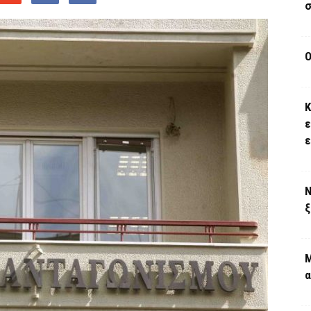
σ
Ο
Κ
ε
Ν
ξ
Μ
α