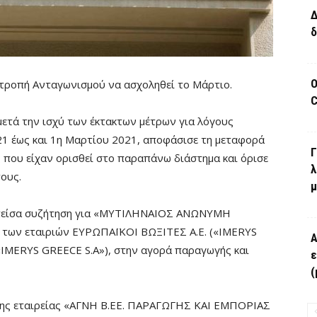
Δ
δ
Ο
πιτροπή Ανταγωνισμού να ασχοληθεί το Μάρτιο.
C
ετά την ισχύ των έκτακτων μέτρων για λόγους
21 έως και 1η Μαρτίου 2021, αποφάσισε τη μεταφορά
Γ
που είχαν ορισθεί στο παραπάνω διάστημα και όρισε
λ
ους.
μ
ακοπείσα συζήτηση για «ΜΥΤΙΛΗΝΑΙΟΣ ΑΝΩΝΥΜΗ
των εταιριών ΕΥΡΩΠΑΪΚΟΙ ΒΩΞΙΤΕΣ Α.Ε. («IMERYS
Α
IMERYS GREECE S.A»), στην αγορά παραγωγής και
ε
(
α της εταιρείας «ΑΓΝΗ Β.ΕΕ. ΠΑΡΑΓΩΓΗΣ ΚΑΙ ΕΜΠΟΡΙΑΣ