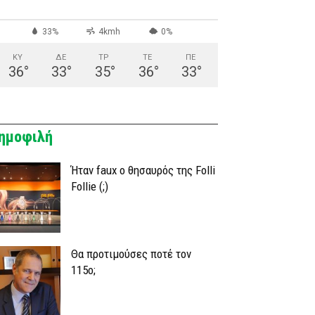
33%
4kmh
0%
ΚΥ
ΔΕ
ΤΡ
ΤΕ
ΠΕ
36
°
33
°
35
°
36
°
33
°
ημοφιλή
Ήταν faux ο θησαυρός της Folli
Follie (;)
Θα προτιμούσες ποτέ τον
115ο;