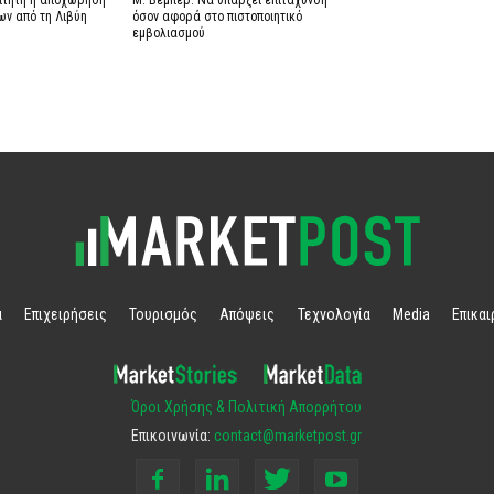
αίτητη η αποχώρηση
Μ. Βέμπερ: Να υπάρξει επιτάχυνση
ων από τη Λιβύη
όσον αφορά στο πιστοποιητικό
εμβολιασμού
α
Επιχειρήσεις
Τουρισμός
Απόψεις
Τεχνολογία
Media
Επικα
Όροι Χρήσης & Πολιτική Απορρήτου
Επικοινωνία:
contact@marketpost.gr