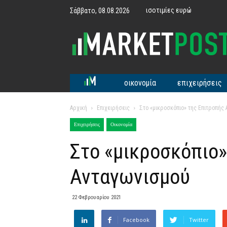
ισοτιμίες ευρώ
Σάββατο, 08.08.2026
MarketPost
οικονομία
επιχειρήσεις
Αρχική
Επιχειρήσεις
Στο «μικροσκόπιο» της Επιτροπής
Επιχειρήσεις
Οικονομία
Στο «μικροσκόπιο»
Ανταγωνισμού
22 Φεβρουαρίου 2021
Facebook
Twitter