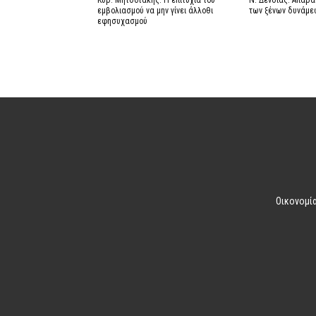
Κυρ. Μητσοτάκης: Η επιτυχία του
Ν. Δένδιας: Απαρ
εμβολιασμού να μην γίνει άλλοθι
των ξένων δυνάμε
εφησυχασμού
Οικονομί