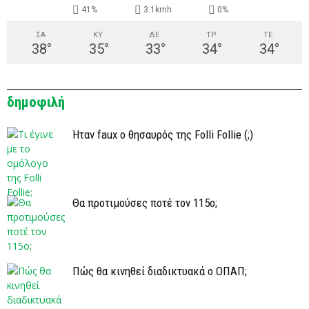
41%
3.1kmh
0%
ΣΑ
ΚΥ
ΔΕ
ΤΡ
ΤΕ
38
°
35
°
33
°
34
°
34
°
δημοφιλή
Ήταν faux ο θησαυρός της Folli Follie (;)
Θα προτιμούσες ποτέ τον 115ο;
Πώς θα κινηθεί διαδικτυακά ο ΟΠΑΠ;