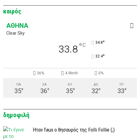
καιρός
ΑΘΉΝΑ
Clear Sky
°
34.8
°
C
33.8
°
32.4
36%
4.9kmh
0%
ΠΑ
ΣΑ
ΚΥ
ΔΕ
ΤΡ
35
°
36
°
35
°
32
°
33
°
δημοφιλή
Ήταν faux ο θησαυρός της Folli Follie (;)