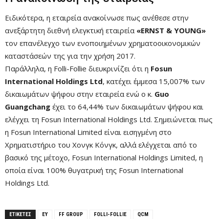
Ειδικότερα, η εταιρεία ανακοίνωσε πως ανέθεσε στην
ανεξάρτητη διεθνή ελεγκτική εταιρεία
«ERNST & YOUNG»
τον επανέλεγχο των ενοποιημένων χρηματοοικονομικών
καταστάσεών της για την χρήση 2017.
Παράλληλα, η Folli-Follie διευκρινίζει ότι η
Fosun
International Holdings Ltd
, κατέχει έμμεσα 15,007% των
δικαιωμάτων ψήφου στην εταιρεία ενώ ο κ.
Guo
Guangchang
έχει το 64,44% των δικαιωμάτων ψήφου και
ελέγχει τη Fosun International Holdings Ltd. Σημειώνεται πως
η Fosun International Limited είναι εισηγμένη στο
Χρηματιστήριο του Χονγκ Κόνγκ, αλλά ελέγχεται από το
βασικό της μέτοχο, Fosun International Holdings Limited, η
οποία είναι 100% θυγατρική της Fosun International
Holdings Ltd.
ΕΤΙΚΕΤΕΣ
EY
FF GROUP
FOLLI-FOLLIE
QCM