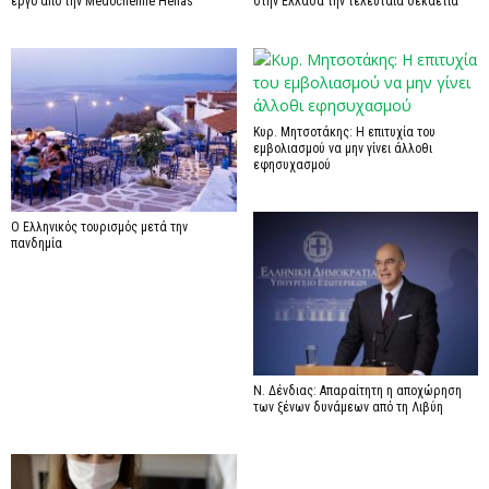
έργο από την Medochemie Hellas
στην Ελλάδα την τελευταία δεκαετία
Κυρ. Μητσοτάκης: Η επιτυχία του
εμβολιασμού να μην γίνει άλλοθι
εφησυχασμού
Ο Ελληνικός τουρισμός μετά την
πανδημία
Ν. Δένδιας: Απαραίτητη η αποχώρηση
των ξένων δυνάμεων από τη Λιβύη