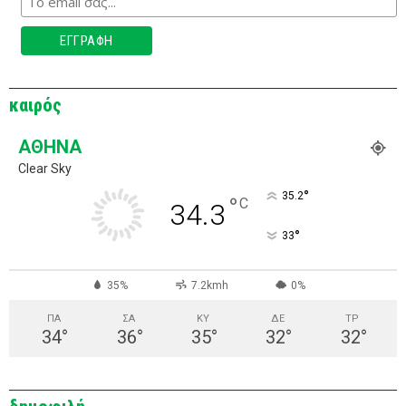
καιρός
ΑΘΉΝΑ
Clear Sky
°
35.2
°
C
34.3
°
33
35%
7.2kmh
0%
ΠΑ
ΣΑ
ΚΥ
ΔΕ
ΤΡ
34
°
36
°
35
°
32
°
32
°