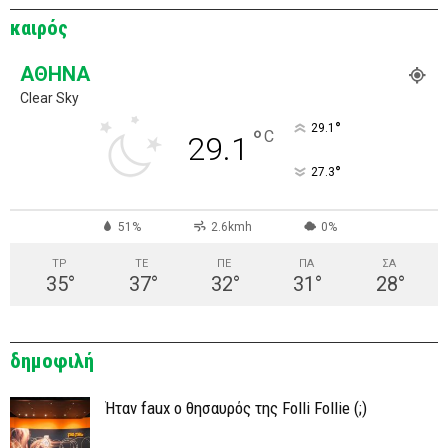
καιρός
ΑΘΉΝΑ
Clear Sky
°
29.1
°
C
29.1
°
27.3
51%
2.6kmh
0%
ΤΡ
ΤΕ
ΠΕ
ΠΑ
ΣΑ
35
°
37
°
32
°
31
°
28
°
δημοφιλή
Ήταν faux ο θησαυρός της Folli Follie (;)