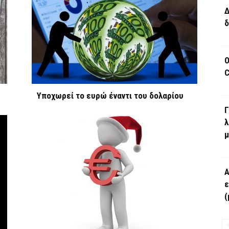
Δ
δ
Ο
C
Υποχωρεί το ευρώ έναντι του δολαρίου
Γ
λ
μ
Α
ε
(