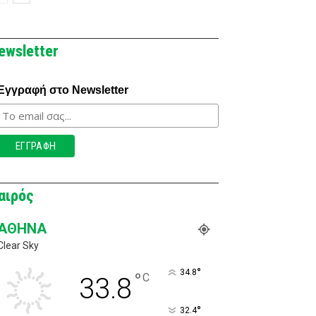
ewsletter
Εγγραφή στο Newsletter
αιρός
ΑΘΉΝΑ
Clear Sky
°
34.8
°
C
33.8
°
32.4