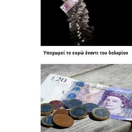
Υποχωρεί το ευρώ έναντι του δολαρίου