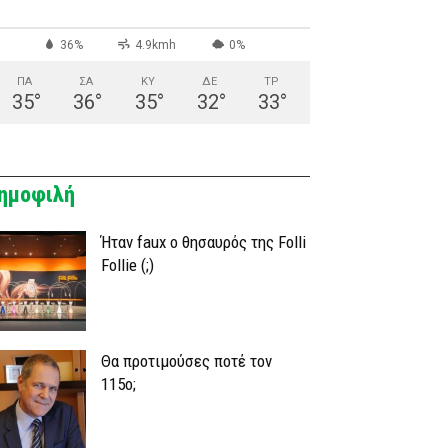
36%
4.9kmh
0%
ΠΑ
ΣΑ
ΚΥ
ΔΕ
ΤΡ
35
°
36
°
35
°
32
°
33
°
ημοφιλή
Ήταν faux ο θησαυρός της Folli
Follie (;)
Θα προτιμούσες ποτέ τον
115ο;