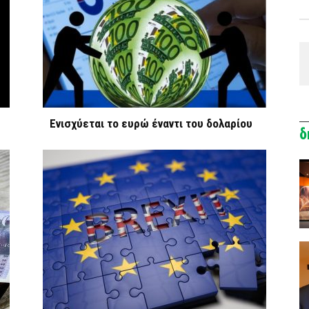
Ενισχύεται το ευρώ έναντι του δολαρίου
δ