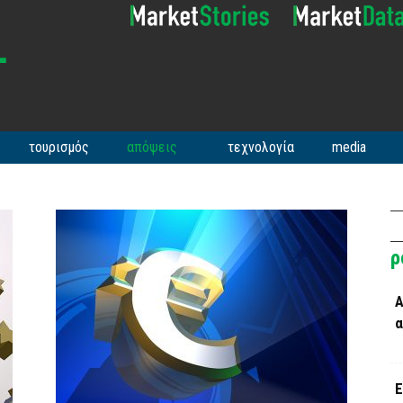
τουρισμός
απόψεις
τεχνολογία
media
ρ
Α
α
Ε