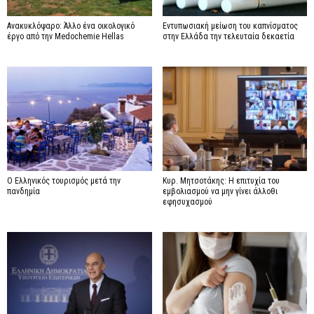
Ανακυκλόψαρο: Άλλο ένα οικολογικό
Εντυπωσιακή μείωση του καπνίσματος
έργο από την Medochemie Hellas
στην Ελλάδα την τελευταία δεκαετία
Ο Ελληνικός τουρισμός μετά την
Κυρ. Μητσοτάκης: Η επιτυχία του
πανδημία
εμβολιασμού να μην γίνει άλλοθι
εφησυχασμού