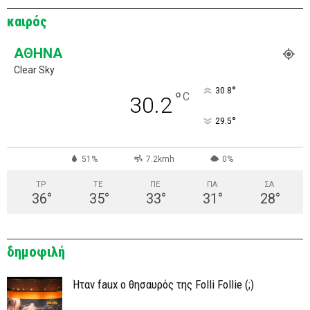
καιρός
ΑΘΉΝΑ
Clear Sky
°
30.8
°
C
30.2
°
29.5
51%
7.2kmh
0%
ΤΡ
ΤΕ
ΠΕ
ΠΑ
ΣΑ
36
°
35
°
33
°
31
°
28
°
δημοφιλή
Ήταν faux ο θησαυρός της Folli Follie (;)