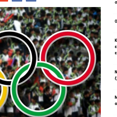
σ
Ο
Κ
ε
Ν
ξ
Μ
α