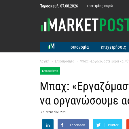
ισοτιμίες ευρώ
Παρασκευή, 07.08.2026
MarketPost
οικονομία
επιχειρήσεις
Αρχική
Επικαιρότητα
Μπαχ: «Εργαζόμαστε μέρα και νύ
Επικαιρότητα
Μπαχ: «Εργαζόμαστ
να οργανώσουμε α
27 Ιανουαρίου 2021
Facebook
Twitter