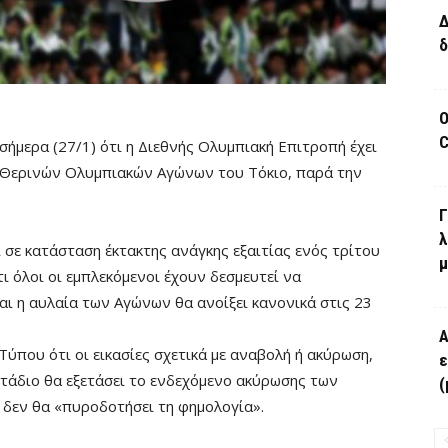
Δ
δ
Ο
C
ήμερα (27/1) ότι η Διεθνής Ολυμπιακή Επιτροπή έχει
ν Θερινών Ολυμπιακών Αγώνων του Τόκιο, παρά την
Γ
λ
ι σε κατάσταση έκτακτης ανάγκης εξαιτίας ενός τρίτου
μ
 όλοι οι εμπλεκόμενοι έχουν δεσμευτεί να
ι η αυλαία των Αγώνων θα ανοίξει κανονικά στις 23
Α
Τύπου ότι οι εικασίες σχετικά με αναβολή ή ακύρωση,
ε
στάδιο θα εξετάσει το ενδεχόμενο ακύρωσης των
(
δεν θα «πυροδοτήσει τη φημολογία».