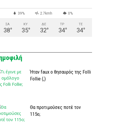
39%
2.7kmh
0%
ΣΑ
ΚΥ
ΔΕ
ΤΡ
ΤΕ
38
°
35
°
32
°
34
°
34
°
ημοφιλή
Ήταν faux ο θησαυρός της Folli
Follie (;)
Θα προτιμούσες ποτέ τον
115ο;