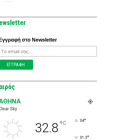
ewsletter
Εγγραφή στο Newsletter
αιρός
ΑΘΉΝΑ
Clear Sky
°
34
°
C
32.8
°
31.3