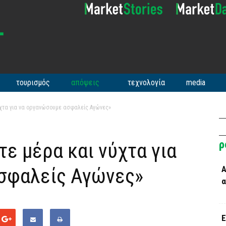
τουρισμός
απόψεις
τεχνολογία
media
χτα για να οργανώσουμε ασφαλείς Αγώνες»
ρ
ε μέρα και νύχτα για
σφαλείς Αγώνες»
Α
α
Ε