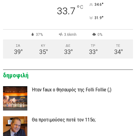
°
34.6
°
C
33.7
°
31.9
37%
3.6kmh
0%
ΣΑ
ΚΥ
ΔΕ
ΤΡ
ΤΕ
39
°
35
°
33
°
33
°
34
°
δημοφιλή
Ήταν faux ο θησαυρός της Folli Follie (;)
Θα προτιμούσες ποτέ τον 115ο;