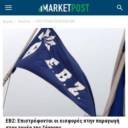
Αρχική
Ετικέτες
ΕΠΙΣΤΡΟΦΗ ΕΙΣΦΟΡΩΝ ΕΒΖ
EBZ: Επιστρέφονται οι εισφορές στην παραγωγή
στον τομέα της ζάχαρης