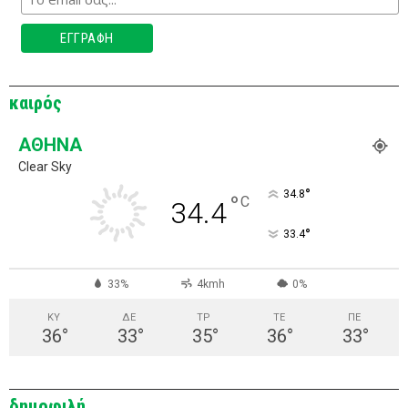
καιρός
ΑΘΉΝΑ
Clear Sky
°
34.8
°
C
34.4
°
33.4
33%
4kmh
0%
ΚΥ
ΔΕ
ΤΡ
ΤΕ
ΠΕ
36
°
33
°
35
°
36
°
33
°
δημοφιλή