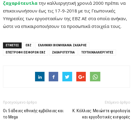
ζαχαρότευτλα
την καλλιεργητική χρονιά 2000 πρέπει να
επικοινωνήσουν έως τις 17-9-2018 με τις Γεωπονικές
Υπηρεσίες των εργοστασίων της ΕΒΖ ΑΕ στα οποία ανήκαν,
ώστε να επικαιροποιήσουν τα προσωπικά στοιχεία τους.
ΕΤΙΚΕΤΕΣ
EBZ
ΕΛΛΗΝΙΚΗ ΒΙΟΜΗΧΑΝΙΑ ΖΑΧΑΡΗΣ
ΕΠΙΣΤΡΟΦΗ ΕΙΣΦΟΡΩΝ ΕΒΖ
ΖΑΧΑΡΟΤΕΥΤΛΑ
ΤΕΥΤΛΟΚΑΛΛΙΕΡΓΗΤΕΣ
Προηγούμενο άρθρο
Επόμενο άρθρο
Οι 5 άδειες εθνικής εμβέλειας και
Κ. Κόλλιας: Μειώστε φορολογία
το Mega
και εργοδοτικές εισφορές