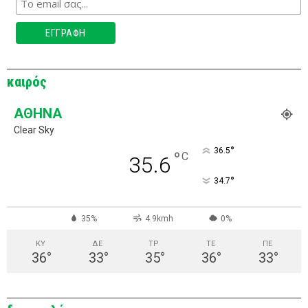
καιρός
ΑΘΉΝΑ
Clear Sky
°
36.5
°
C
35.6
°
34.7
35%
4.9kmh
0%
ΚΥ
ΔΕ
ΤΡ
ΤΕ
ΠΕ
36
°
33
°
35
°
36
°
33
°