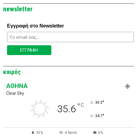
newsletter
Εγγραφή στο Newsletter
καιρός
ΑΘΉΝΑ
Clear Sky
°
36.5
°
C
35.6
°
34.7
35%
4.9kmh
0%