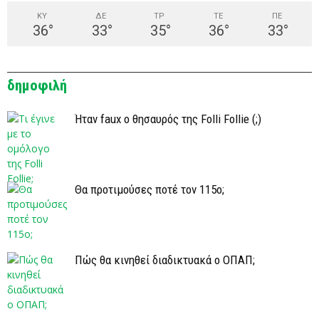
ΚΥ
ΔΕ
ΤΡ
ΤΕ
ΠΕ
36
°
33
°
35
°
36
°
33
°
δημοφιλή
Ήταν faux ο θησαυρός της Folli Follie (;)
Θα προτιμούσες ποτέ τον 115ο;
Πώς θα κινηθεί διαδικτυακά ο ΟΠΑΠ;