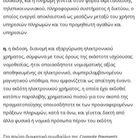
συσκευής και η πληρωμή γίνεται στον φορέα εκμετάλλευσης
τηλεπικοινωνιακού, πληροφορικού συστήματος ή δικτύου, ο
οποίος ενεργεί αποκλειστικά ως μεσάζων μεταξύ του χρήστη
υπηρεσιών πληρωμών και του προμηθευτή αγαθών και
υπηρεσιών
η.
η έκδοση, διανομή και εξαργύρωση ηλεκτρονικού
χρήματος, σύμφωνα με τους όρους της εκάστοτε ισχύουσας
νομοθεσίας, ήτοι οποιασδήποτε νομισματικής αξίας
αποθηκευμένης σε ηλεκτρονικό, συμπεριλαμβανομένου
μαγνητικού υπόθεμα, που εμφανίζεται ως απαίτηση έναντι
του εκδότη ηλεκτρονικού χρήματος, η οποία έχει εκδοθεί
κατόπιν παραλαβής χρηματικού ποσού για τον σκοπό της
πραγματοποίησης οποιοσδήποτε εκ των προαναφερομένων
πράξεων πληρωμών, κατά τα άνω, και γίνεται δεκτή από
άλλα φυσικά ή νομικά πρόσωπα πέραν του εκδότη.
Στο πρώτο διοικητικό συμβούλιο της Cosmote Payments