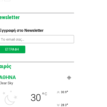
ewsletter
Εγγραφή στο Newsletter
αιρός
ΑΘΉΝΑ
Clear Sky
°
30.9
°
C
30
°
28.3