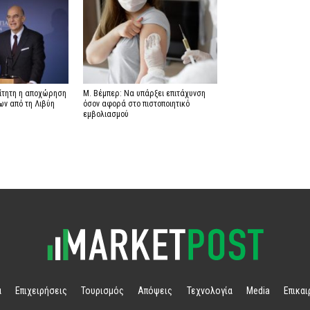
αίτητη η αποχώρηση
Μ. Βέμπερ: Να υπάρξει επιτάχυνση
ων από τη Λιβύη
όσον αφορά στο πιστοποιητικό
εμβολιασμού
α
Επιχειρήσεις
Τουρισμός
Απόψεις
Τεχνολογία
Media
Επικα