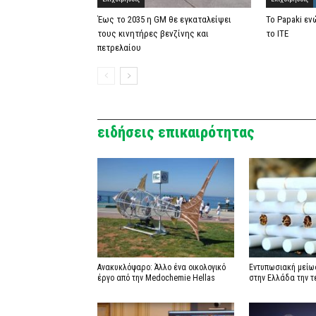
Έως το 2035 η GM θε εγκαταλείψει
Το Papaki εν
τους κινητήρες βενζίνης και
το ΙΤΕ
πετρελαίου
ειδήσεις επικαιρότητας
Ανακυκλόψαρο: Άλλο ένα οικολογικό
Εντυπωσιακή μείω
έργο από την Medochemie Hellas
στην Ελλάδα την τ