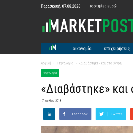
ισοτιμίες ευρώ
Παρασκευή, 07.08.2026
MarketPost
οικονομία
επιχειρήσεις
Αρχική
Τεχνολογία
«Διαβάστηκε» και στο Skype;
Τεχνολογία
«Διαβάστηκε» και 
7 Ιουλίου 2018
Facebook
Twitter