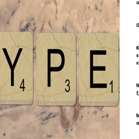
σ
Ο
Κ
ε
Ν
ξ
Μ
α