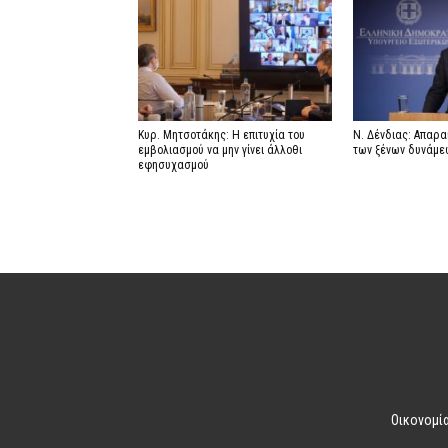
Κυρ. Μητσοτάκης: Η επιτυχία του
Ν. Δένδιας: Απαρ
εμβολιασμού να μην γίνει άλλοθι
των ξένων δυνάμε
εφησυχασμού
Οικονομί