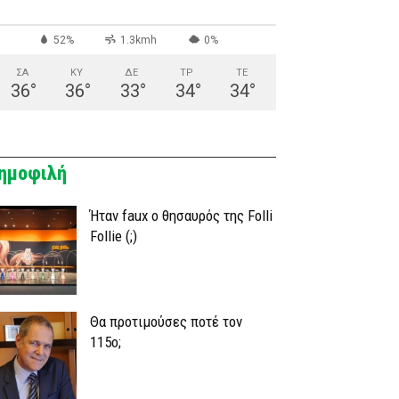
52%
1.3kmh
0%
ΣΑ
ΚΥ
ΔΕ
ΤΡ
ΤΕ
36
°
36
°
33
°
34
°
34
°
ημοφιλή
Ήταν faux ο θησαυρός της Folli
Follie (;)
Θα προτιμούσες ποτέ τον
115ο;