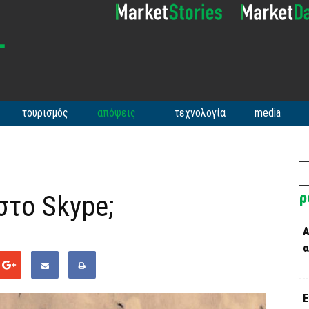
τουρισμός
απόψεις
τεχνολογία
media
ρ
στο Skype;
Α
α
Ε