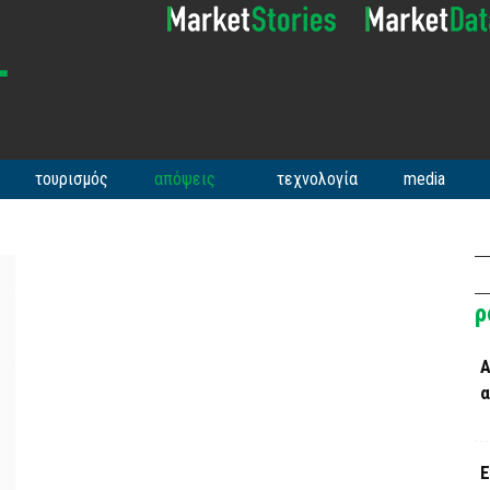
τουρισμός
απόψεις
τεχνολογία
media
ρ
Α
α
Ε