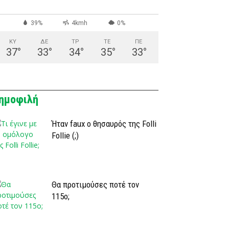
39%
4kmh
0%
ΚΥ
ΔΕ
ΤΡ
ΤΕ
ΠΕ
37
°
33
°
34
°
35
°
33
°
ημοφιλή
Ήταν faux ο θησαυρός της Folli
Follie (;)
Θα προτιμούσες ποτέ τον
115ο;