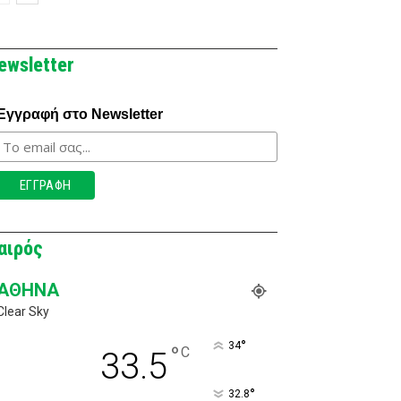
ewsletter
Εγγραφή στο Newsletter
αιρός
ΑΘΉΝΑ
Clear Sky
°
34
°
C
33.5
°
32.8