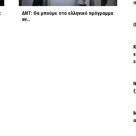
σ
:
ΔΝΤ: Θα μπούμε στο ελληνικό πρόγραμμα
αν…
Ο
Κ
ε
Ν
ξ
Μ
α