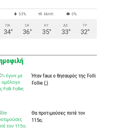
53%
6kmh
0%
ΠΑ
ΣΑ
ΚΥ
ΔΕ
ΤΡ
34
°
36
°
35
°
33
°
32
°
ημοφιλή
Ήταν faux ο θησαυρός της Folli
Follie (;)
Θα προτιμούσες ποτέ τον
115ο;