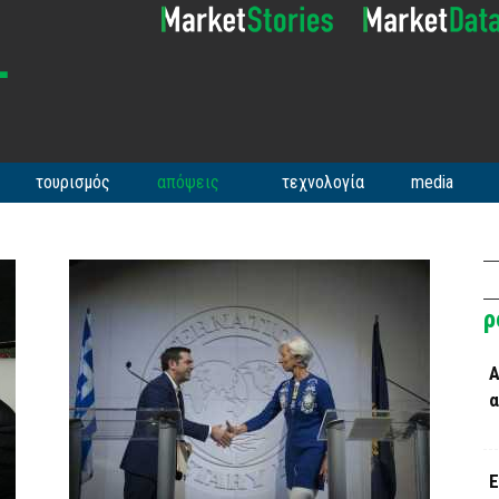
τουρισμός
απόψεις
τεχνολογία
media
ρ
Α
α
Ε