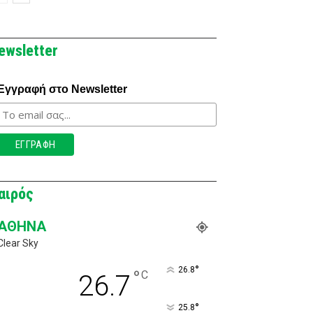
ewsletter
Εγγραφή στο Newsletter
αιρός
ΑΘΉΝΑ
Clear Sky
°
26.8
°
C
26.7
°
25.8