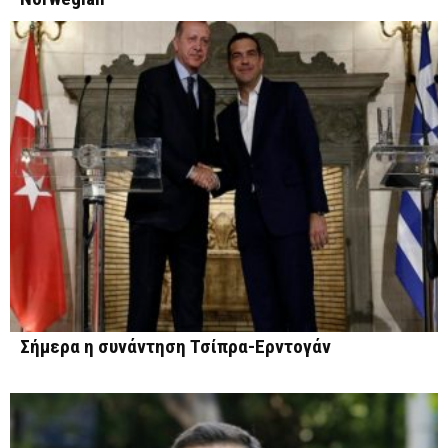
Σήμερα η συνάντηση Τσίπρα-Ερντογάν