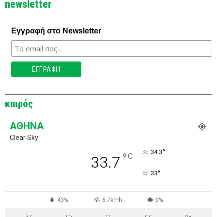
newsletter
Εγγραφή στο Newsletter
καιρός
ΑΘΉΝΑ
Clear Sky
°
34.3
°
C
33.7
°
33
43%
6.7kmh
0%