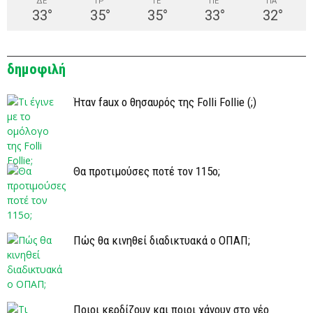
ΔΕ
ΤΡ
ΤΕ
ΠΕ
ΠΑ
33
°
35
°
35
°
33
°
32
°
δημοφιλή
Ήταν faux ο θησαυρός της Folli Follie (;)
Θα προτιμούσες ποτέ τον 115ο;
Πώς θα κινηθεί διαδικτυακά ο ΟΠΑΠ;
Ποιοι κερδίζουν και ποιοι χάνουν στο νέο