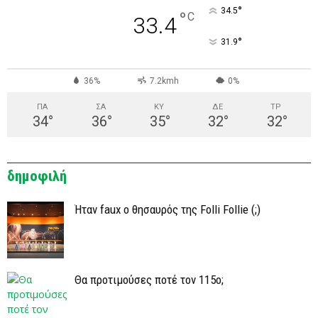
°
34.5
°
C
33.4
°
31.9
36%
7.2kmh
0%
ΠΑ
ΣΑ
ΚΥ
ΔΕ
ΤΡ
34
°
36
°
35
°
32
°
32
°
δημοφιλή
Ήταν faux ο θησαυρός της Folli Follie (;)
Θα προτιμούσες ποτέ τον 115ο;