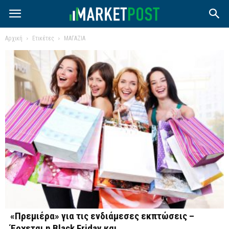
Αρχική
Ετικέτες
ΜΑΓΑΖΙΑ
«Πρεμιέρα» για τις ενδιάμεσες εκπτώσεις –
Έρχεται η Black Friday και...