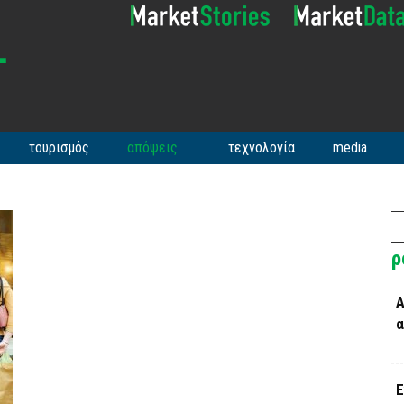
τουρισμός
απόψεις
τεχνολογία
media
ρ
Α
α
Ε