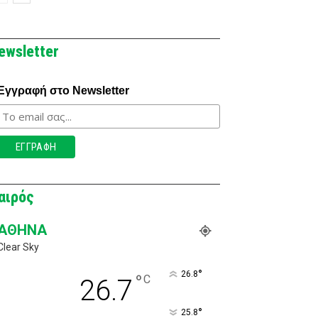
ewsletter
Εγγραφή στο Newsletter
αιρός
ΑΘΉΝΑ
Clear Sky
°
26.8
°
C
26.7
°
25.8