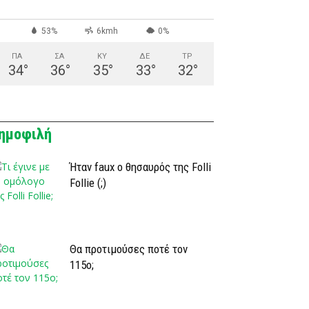
53%
6kmh
0%
ΠΑ
ΣΑ
ΚΥ
ΔΕ
ΤΡ
34
°
36
°
35
°
33
°
32
°
ημοφιλή
Ήταν faux ο θησαυρός της Folli
Follie (;)
Θα προτιμούσες ποτέ τον
115ο;