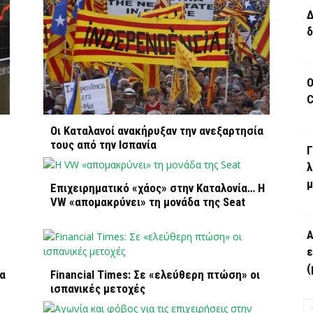
Δ
δ
Ο
C
Οι Καταλανοί ανακήρυξαν την ανεξαρτησία
τους από την Ισπανία
Γ
λ
μ
Επιχειρηματικό «χάος» στην Καταλονία… Η
VW «απομακρύνει» τη μονάδα της Seat
Α
ε
(
ία
Financial Times: Σε «ελεύθερη πτώση» οι
ισπανικές μετοχές