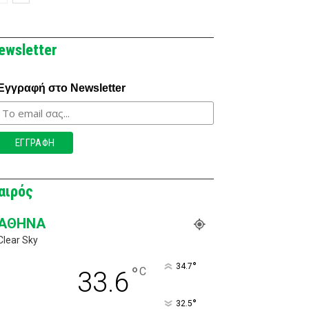
ewsletter
Εγγραφή στο Newsletter
αιρός
ΑΘΉΝΑ
Clear Sky
°
34.7
°
C
33.6
°
32.5