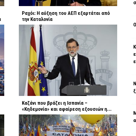
σ
Ραχόι: Η αύξηση του ΑΕΠ εξαρτάται από
α
την Καταλονία
Ο
Κ
ε
Ν
ξ
Καζάνι που βράζει η Ισπανία –
«Κηδεμονία» και αφαίρεση εξουσιών η...
Μ
α