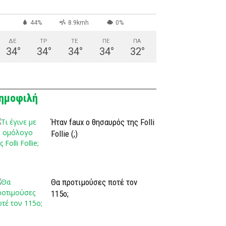
44%
8.9kmh
0%
ΔΕ
ΤΡ
ΤΕ
ΠΕ
ΠΑ
34
°
34
°
34
°
34
°
32
°
ημοφιλή
Ήταν faux ο θησαυρός της Folli
Follie (;)
Θα προτιμούσες ποτέ τον
115ο;