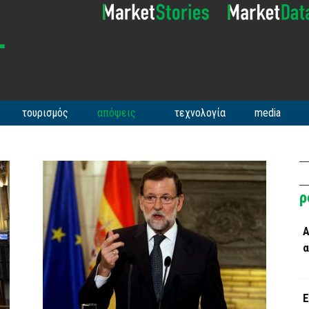
τουρισμός
απόψεις
τεχνολογία
media
ρ
Α
α
Ε