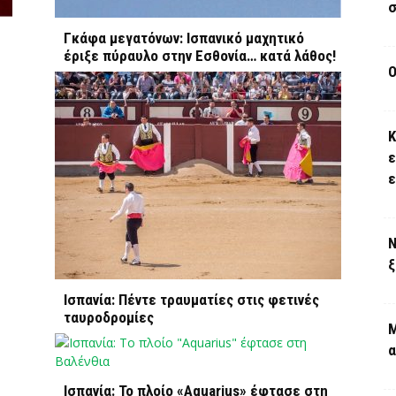
σ
Γκάφα μεγατόνων: Ισπανικό μαχητικό
έριξε πύραυλο στην Εσθονία… κατά λάθος!
Ο
Κ
ε
Ν
ξ
Ισπανία: Πέντε τραυματίες στις φετινές
ταυροδρομίες
Μ
α
Ισπανία: Το πλοίο «Aquarius» έφτασε στη