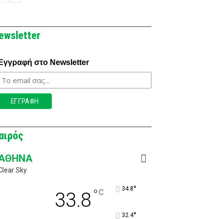
ewsletter
Εγγραφή στο Newsletter
αιρός
ΑΘΉΝΑ
Clear Sky
°
34.8
°
C
33.8
°
32.4