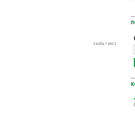
n
Σελίδα 1 από 2
κ