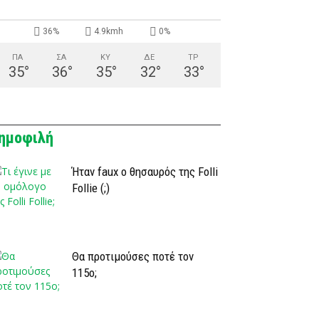
36%
4.9kmh
0%
ΠΑ
ΣΑ
ΚΥ
ΔΕ
ΤΡ
35
°
36
°
35
°
32
°
33
°
ημοφιλή
Ήταν faux ο θησαυρός της Folli
Follie (;)
Θα προτιμούσες ποτέ τον
115ο;