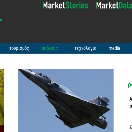
τουρισμός
απόψεις
τεχνολογία
media
ρ
Α
α
Ε