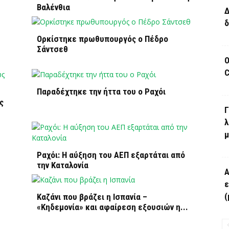
Βαλένθια
Δ
δ
Ορκίστηκε πρωθυπουργός ο Πέδρο
Σάντσεθ
Ο
C
Παραδέχτηκε την ήττα του ο Ραχόι
ς
Γ
λ
μ
Ραχόι: Η αύξηση του ΑΕΠ εξαρτάται από
την Καταλονία
Α
ε
(
Καζάνι που βράζει η Ισπανία –
«Κηδεμονία» και αφαίρεση εξουσιών η...