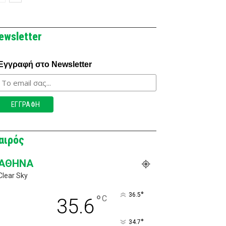
ewsletter
Εγγραφή στο Newsletter
αιρός
ΑΘΉΝΑ
Clear Sky
°
36.5
°
C
35.6
°
34.7