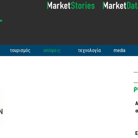
τουρισμός
απόψεις
τεχνολογία
media
ρ
Α
α
Ε