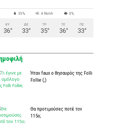
35%
4.9kmh
0%
ΚΥ
ΔΕ
ΤΡ
ΤΕ
ΠΕ
36
°
33
°
35
°
36
°
33
°
ημοφιλή
Ήταν faux ο θησαυρός της Folli
Follie (;)
Θα προτιμούσες ποτέ τον
115ο;