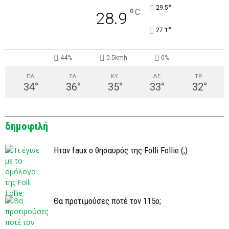
°
29.5
°
C
28.9
°
27.1
44%
0.5kmh
0%
ΠΑ
ΣΑ
ΚΥ
ΔΕ
ΤΡ
34
°
36
°
35
°
33
°
32
°
δημοφιλή
Ήταν faux ο θησαυρός της Folli Follie (;)
Θα προτιμούσες ποτέ τον 115ο;