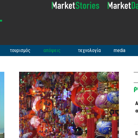
τουρισμός
απόψεις
τεχνολογία
media
ρ
Α
α
Ε