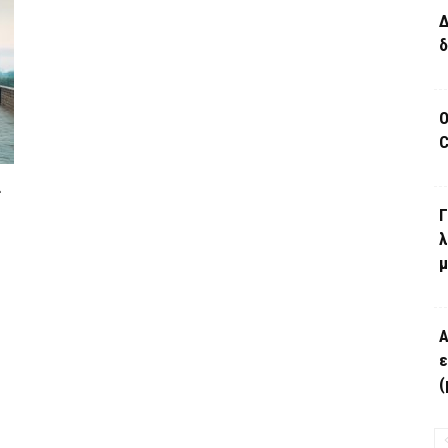
Δ
δ
Ο
C
α
Γ
λ
μ
Α
ε
(