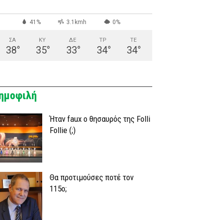
41%
3.1kmh
0%
ΣΑ
ΚΥ
ΔΕ
ΤΡ
ΤΕ
38
°
35
°
33
°
34
°
34
°
ημοφιλή
Ήταν faux ο θησαυρός της Folli
Follie (;)
Θα προτιμούσες ποτέ τον
115ο;