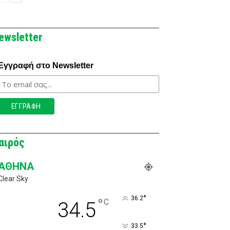
ewsletter
Εγγραφή στο Newsletter
αιρός
ΑΘΉΝΑ
Clear Sky
°
36.2
°
C
34.5
°
33.5