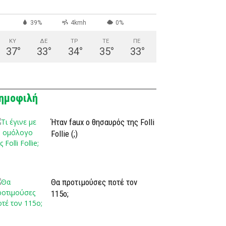
39%
4kmh
0%
ΚΥ
ΔΕ
ΤΡ
ΤΕ
ΠΕ
37
°
33
°
34
°
35
°
33
°
ημοφιλή
Ήταν faux ο θησαυρός της Folli
Follie (;)
Θα προτιμούσες ποτέ τον
115ο;