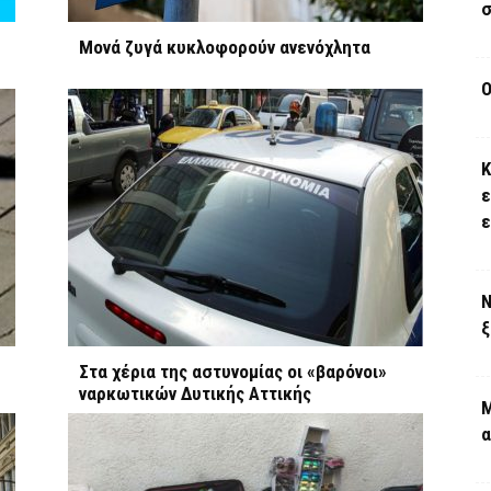
σ
Μονά ζυγά κυκλοφορούν ανενόχλητα
Ο
Κ
ε
Ν
ξ
Στα χέρια της αστυνομίας οι «βαρόνοι»
ναρκωτικών Δυτικής Αττικής
Μ
α