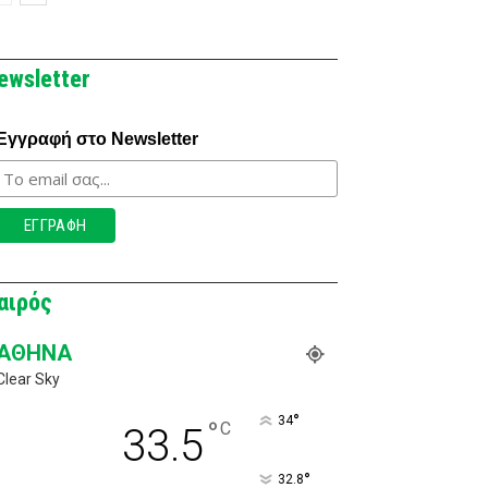
ewsletter
Εγγραφή στο Newsletter
αιρός
ΑΘΉΝΑ
Clear Sky
°
34
°
C
33.5
°
32.8