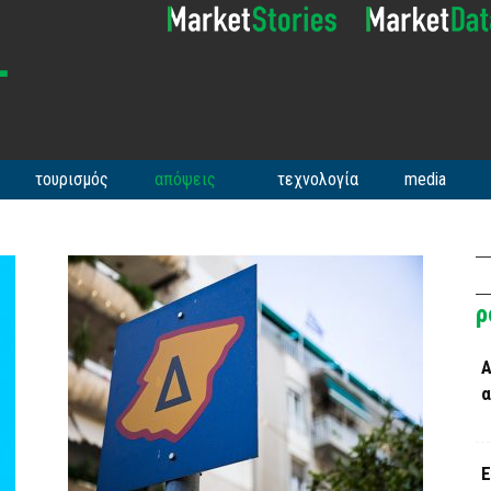
τουρισμός
απόψεις
τεχνολογία
media
ρ
Α
α
Ε