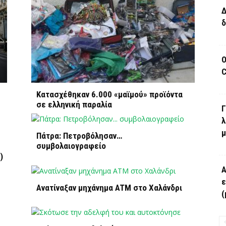
Δ
δ
Ο
C
Kατασχέθηκαν 6.000 «μαϊμού» προϊόντα
σε ελληνική παραλία
Γ
λ
μ
Πάτρα: Πετροβόλησαν…
συμβολαιογραφείο
)
Α
ε
Ανατίναξαν μηχάνημα ATM στο Χαλάνδρι
(