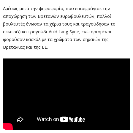
Αμέσως μετά την ψηφοφορία, που επισφράγισε την
αποχώρηση των Βρετανών ευρωβουλευτών, πολλοί
βουλευτές ένωσαν τα χέρια τους και τραγούδησαν το
σκωτσέζικο τραγούδι Auld Lang Syne, ενώ ορισμένοι
φορούσαν κασκόλ με τα χρώματα των σημαιών της
Βρετανίας και της ΕΕ.