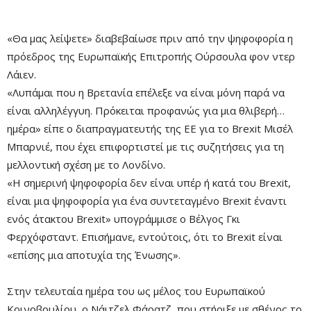
«Θα μας λείψετε» διαβεβαίωσε πριν από την ψηφοφορία η
πρόεδρος της Ευρωπαϊκής Επιτροπής Ούρσουλα φον ντερ
Λάιεν.
«Λυπάμαι που η Βρετανία επέλεξε να είναι μόνη παρά να
είναι αλληλέγγυη. Πρόκειται προφανώς για μια θλιβερή…
ημέρα» είπε ο διαπραγματευτής της ΕΕ για το Brexit Μισέλ
Μπαρνιέ, που έχει επιφορτιστεί με τις συζητήσεις για τη
μελλοντική σχέση με το Λονδίνο.
«Η σημερινή ψηφοφορία δεν είναι υπέρ ή κατά του Brexit,
είναι μια ψηφοφορία για ένα συντεταγμένο Brexit έναντι
ενός άτακτου Brexit» υπογράμμισε ο Βέλγος Γκι
Φερχόφσταντ. Επισήμανε, εντούτοις, ότι το Brexit είναι
«επίσης μια αποτυχία της Ένωσης».
Στην τελευταία ημέρα του ως μέλος του Ευρωπαϊκού
Κοινοβουλίου, ο Νάιτζελ Φάρατζ, που στήριξε με σθένος το