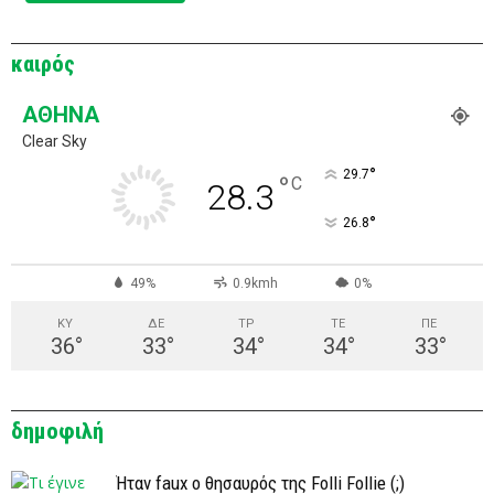
καιρός
ΑΘΉΝΑ
Clear Sky
°
29.7
°
C
28.3
°
26.8
49%
0.9kmh
0%
ΚΥ
ΔΕ
ΤΡ
ΤΕ
ΠΕ
36
°
33
°
34
°
34
°
33
°
δημοφιλή
Ήταν faux ο θησαυρός της Folli Follie (;)