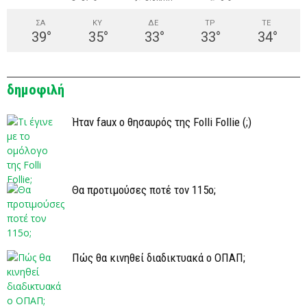
ΣΑ
ΚΥ
ΔΕ
ΤΡ
ΤΕ
39
°
35
°
33
°
33
°
34
°
δημοφιλή
Ήταν faux ο θησαυρός της Folli Follie (;)
Θα προτιμούσες ποτέ τον 115ο;
Πώς θα κινηθεί διαδικτυακά ο ΟΠΑΠ;