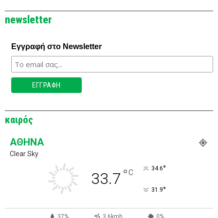
newsletter
Εγγραφή στο Newsletter
καιρός
ΑΘΉΝΑ
Clear Sky
°
34.6
°
C
33.7
°
31.9
37%
3.6kmh
0%