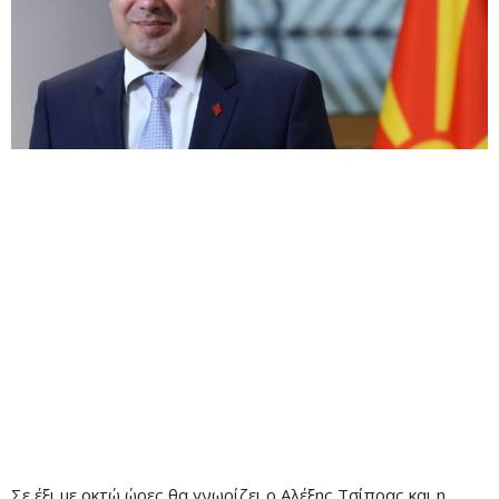
Σε έξι με οκτώ ώρες θα γνωρίζει ο Αλέξης Τσίπρας και η