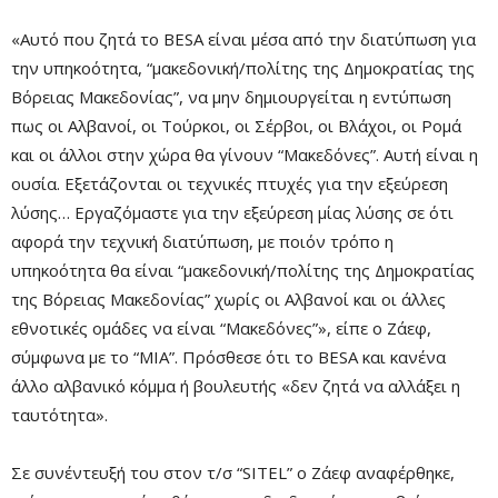
«Αυτό που ζητά το BESA είναι μέσα από την διατύπωση για
την υπηκοότητα, “μακεδονική/πολίτης της Δημοκρατίας της
Βόρειας Μακεδονίας”, να μην δημιουργείται η εντύπωση
πως οι Αλβανοί, οι Τούρκοι, οι Σέρβοι, οι Βλάχοι, οι Ρομά
και οι άλλοι στην χώρα θα γίνουν “Μακεδόνες”. Αυτή είναι η
ουσία. Εξετάζονται οι τεχνικές πτυχές για την εξεύρεση
λύσης… Εργαζόμαστε για την εξεύρεση μίας λύσης σε ότι
αφορά την τεχνική διατύπωση, με ποιόν τρόπο η
υπηκοότητα θα είναι “μακεδονική/πολίτης της Δημοκρατίας
της Βόρειας Μακεδονίας” χωρίς οι Αλβανοί και οι άλλες
εθνοτικές ομάδες να είναι “Μακεδόνες”», είπε ο Ζάεφ,
σύμφωνα με το “MIA”. Πρόσθεσε ότι το BESA και κανένα
άλλο αλβανικό κόμμα ή βουλευτής «δεν ζητά να αλλάξει η
ταυτότητα».
Σε συνέντευξή του στον τ/σ “SITEL” ο Ζάεφ αναφέρθηκε,