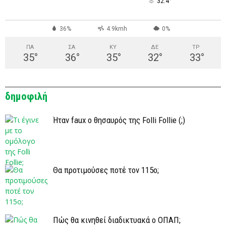
°
32.4
36%
4.9kmh
0%
ΠΑ
ΣΑ
ΚΥ
ΔΕ
ΤΡ
35
°
36
°
35
°
32
°
33
°
δημοφιλή
Ήταν faux ο θησαυρός της Folli Follie (;)
Θα προτιμούσες ποτέ τον 115ο;
Πώς θα κινηθεί διαδικτυακά ο ΟΠΑΠ;