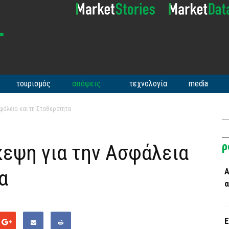
τουρισμός
απόψεις
τεχνολογία
media
σφάλεια και τη Σταθερότητα
ρ
κεψη για την Ασφάλεια
α
Α
α
Ε