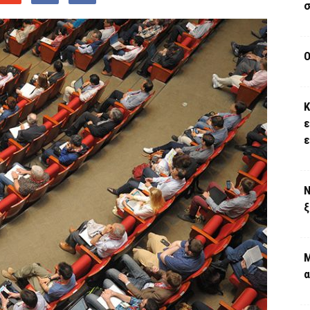
σ
Ο
Κ
ε
Ν
ξ
Μ
α