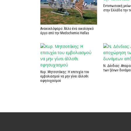
Εντυπωσιακή μείω
στην Ελλάδα την τ
Ανακυκλόψαρο: Άλλο ένα οικολογικό
έργο από την Medochemie Hellas
Ν. Δένδιας: Απαρ
των ξένων δυνάμε
Κυρ. Μητσοτάκης: Η επιτυχία του
εμβολιασμού να μην γίνει άλλοθι
εφησυχασμού