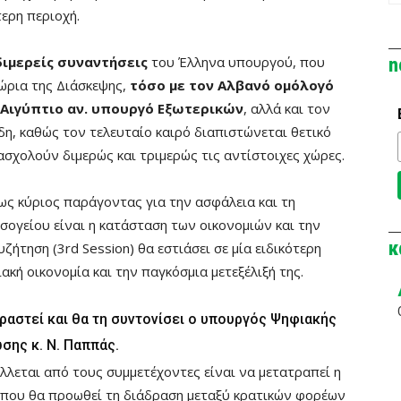
τερη περιοχή.
διμερείς συναντήσεις
του Έλληνα υπουργού, που
n
ώρια της Διάσκεψης,
τόσο με τον Αλβανό ομόλογό
 Αιγύπτιο αν. υπουργό Εξωτερικών
, αλλά και τον
η, καθώς τον τελευταίο καιρό διαπιστώνεται θετικό
σχολούν διμερώς και τριμερώς τις αντίστοιχες χώρες.
ς κύριος παράγοντας για την ασφάλεια και τη
σογείου είναι η κατάσταση των οικονομιών και την
κ
ζήτηση (3rd Session) θα εστιάσει σε μία ειδικότερη
κή οικονομία και την παγκόσμια μετεξέλιξή της.
αραστεί και θα τη συντονίσει ο υπουργός Ψηφιακής
σης κ. Ν. Παππάς.
λεται από τους συμμετέχοντες είναι να μετατραπεί η
 που θα προωθεί τη διάδραση μεταξύ κρατικών φορέων