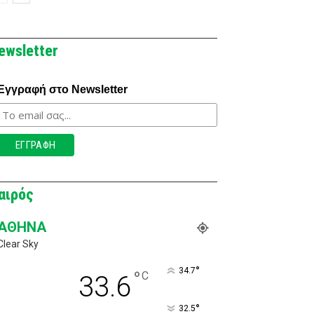
ewsletter
Εγγραφή στο Newsletter
αιρός
ΑΘΉΝΑ
Clear Sky
°
34.7
°
C
33.6
°
32.5