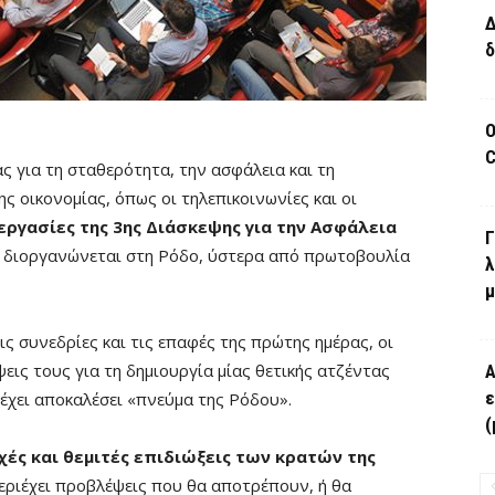
Δ
δ
Ο
C
ς για τη σταθερότητα, την ασφάλεια και τη
ς οικονομίας, όπως οι τηλεπικοινωνίες και οι
εργασίες της 3ης Διάσκεψης για την Ασφάλεια
Γ
υ διοργανώνεται στη Ρόδο, ύστερα από πρωτοβουλία
λ
μ
ς συνεδρίες και τις επαφές της πρώτης ημέρας, οι
ις τους για τη δημιουργία μίας θετικής ατζέντας
Α
ε
 έχει αποκαλέσει «πνεύμα της Ρόδου».
(
χές και θεμιτές επιδιώξεις των κρατών της
περιέχει προβλέψεις που θα αποτρέπουν, ή θα