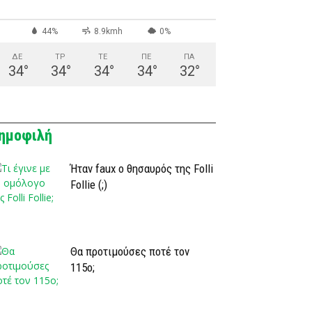
44%
8.9kmh
0%
ΔΕ
ΤΡ
ΤΕ
ΠΕ
ΠΑ
34
°
34
°
34
°
34
°
32
°
ημοφιλή
Ήταν faux ο θησαυρός της Folli
Follie (;)
Θα προτιμούσες ποτέ τον
115ο;