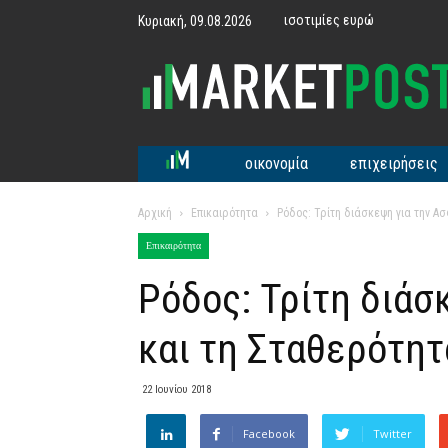
ισοτιμίες ευρώ
Κυριακή, 09.08.2026
MarketPost
οικονομία
επιχειρήσεις
Αρχική
Επικαιρότητα
Ρόδος: Τρίτη διάσκεψη για την Α
Επικαιρότητα
Ρόδος: Τρίτη διάσ
και τη Σταθερότητ
22 Ιουνίου 2018
Facebook
Twitter