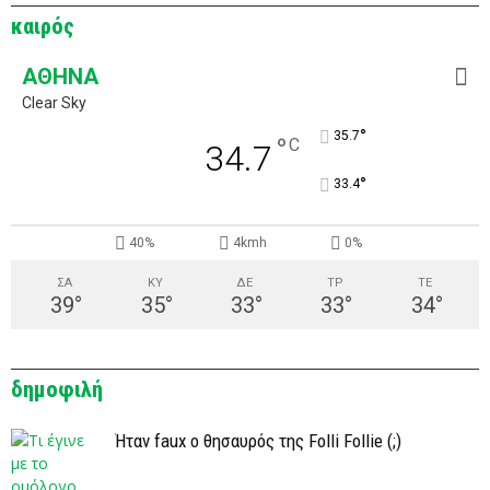
καιρός
ΑΘΉΝΑ
Clear Sky
°
35.7
°
C
34.7
°
33.4
40%
4kmh
0%
ΣΑ
ΚΥ
ΔΕ
ΤΡ
ΤΕ
39
°
35
°
33
°
33
°
34
°
δημοφιλή
Ήταν faux ο θησαυρός της Folli Follie (;)