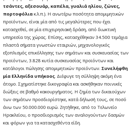
τσάντες, αξεσουάρ, καπέλα, γυαλιά ηλίου, ζώνες,
πορτοφόλια
κ.λ.π.). Η ανωτέρω ποσότητα απομιμητικών
προϊόντων, είναι μία από τις μεγαλύτερες που έχει
κατασχεθεί, σε μία επιχειρησιακή δράση, από διωκτική
υπηρεσία της χώρας. Επίσης, κατασχέθηκαν 34.500 τεμάχια
πλαστά σήματα γνωστών εταιριών, μηχανολογικός
εξοπλισμός επικόλλησης των σημάτων και συσκευασίας των
προϊόντων, 3.828 κυτία συσκευασίας προϊόντων και
κατάλογοι πώλησης απομιμητικών προϊόντων.
Συνελήφθη
μία Ελληνίδα υπήκοος
. Διέφυγε τη σύλληψη ακόμη ένα
άτομο. Σχηματίστηκε δικογραφία και ασκήθηκαν ποινικές
διώξεις σε βαθμό κακουργήματος. Η ζημία των δικαιούχων
των σημάτων προσδιορίστηκε, κατά δήλωσή τους, σε ποσό
άνω των 50.000.000 ευρώ. Ζητήθηκε, από το Τελωνείο
Ηρακλείου, ο προσδιορισμός των αναλογούντων δασμών
και φόρων για τα κατασχεθέντα είδη.