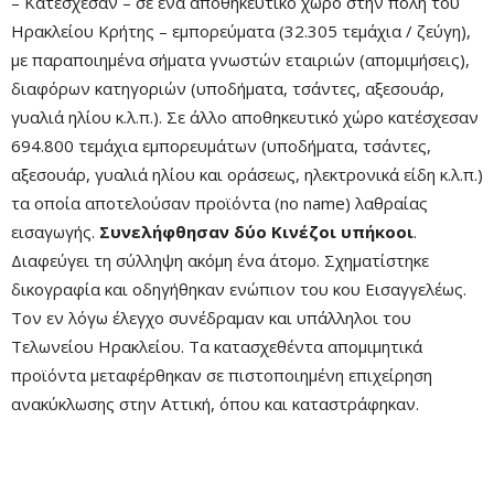
– Κατέσχεσαν – σε ένα αποθηκευτικό χώρο στην πόλη του
Ηρακλείου Κρήτης – εμπορεύματα (32.305 τεμάχια / ζεύγη),
με παραποιημένα σήματα γνωστών εταιριών (απομιμήσεις),
διαφόρων κατηγοριών (υποδήματα, τσάντες, αξεσουάρ,
γυαλιά ηλίου κ.λ.π.). Σε άλλο αποθηκευτικό χώρο κατέσχεσαν
694.800 τεμάχια εμπορευμάτων (υποδήματα, τσάντες,
αξεσουάρ, γυαλιά ηλίου και οράσεως, ηλεκτρονικά είδη κ.λ.π.)
τα οποία αποτελούσαν προϊόντα (no name) λαθραίας
εισαγωγής.
Συνελήφθησαν δύο Κινέζοι υπήκοοι
.
Διαφεύγει τη σύλληψη ακόμη ένα άτομο. Σχηματίστηκε
δικογραφία και οδηγήθηκαν ενώπιον του κου Εισαγγελέως.
Τον εν λόγω έλεγχο συνέδραμαν και υπάλληλοι του
Τελωνείου Ηρακλείου. Τα κατασχεθέντα απομιμητικά
προϊόντα μεταφέρθηκαν σε πιστοποιημένη επιχείρηση
ανακύκλωσης στην Αττική, όπου και καταστράφηκαν.