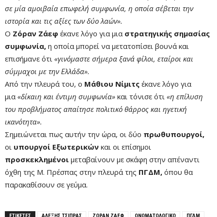
σε μία αμοιβαία επωφελή συμφωνία, η οποία σέβεται την
ιστορία και τις αξίες των δύο λαών».
Ο
Ζόραν Ζάεφ
έκανε λόγο για μια
στρατηγικής σημασίας
συμφωνία,
η οποία μπορεί να μετατοπίσει βουνά και
επισήμανε ότι
«γινόμαστε σήμερα ξανά φίλοι, εταίροι και
σύμμαχοι με την Ελλάδα».
Από την πλευρά του, ο
Μάθιου Νίμιτς
έκανε λόγο για
μια
«δίκαιη και έντιμη συμφωνία»
και τόνισε ότι
«η επίλυση
του προβλήματος απαίτησε πολιτικό θάρρος και ηγετική
ικανότητα».
Σημειώνεται πως αυτήν την ώρα, οι δύο
πρωθυπουργοί,
οι
υπουργοί Εξωτερικών
και οι επίσημοι
προσκεκλημένοι
μεταβαίνουν με σκάφη στην απέναντι
όχθη της Μ. Πρέσπας στην πλευρά της
ΠΓΔΜ,
όπου θα
παρακαθίσουν σε γεύμα.
ΕΤΙΚΕΤΕΣ
ΑΛΕΞΗΣ ΤΣΙΠΡΑΣ
ΖΟΡΑΝ ΖΑΕΦ
ΟΝΟΜΑΤΟΛΟΓΙΚΟ
ΠΓΔΜ