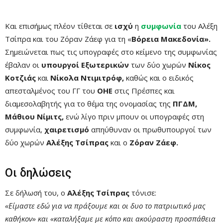
Και επισήμως πλέον τίθεται σε
ισχύ
η
συμφωνία
του Αλέξη
Τσίπρα και του Ζόραν Ζάεφ για τη «
Βόρεια Μακεδονία».
Σημειώνεται πως τις υπογραφές στο κείμενο της συμφωνίας
έβαλαν οι
υπουργοί Εξωτερικών
των δύο χωρών
Νίκος
Κοτζιάς
και
Νίκολα Ντιμιτρόφ,
καθώς και ο ειδικός
απεσταλμένος του ΓΓ του
ΟΗΕ
στις Πρέσπες και
διαμεσολαβητής για το θέμα της ονομασίας της
ΠΓΔΜ,
Μάθιου Νίμιτς,
ενώ λίγο πριν μπουν οι υπογραφές στη
συμφωνία,
χαιρετισμό
απηύθυναν οι πρωθυπουργοί των
δύο χωρών
Αλέξης Τσίπρας
και ο
Ζόραν Ζάεφ.
Οι δηλώσεις
Σε δήλωσή του, ο
Αλέξης Τσίπρας
τόνισε:
«Είμαστε εδώ για να πράξουμε και οι δυο το πατριωτικό μας
καθήκον» και «καταλήξαμε με κόπο και ακούραστη προσπάθεια