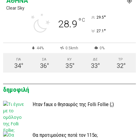
ΑΘΉΝΑ
Clear Sky
°
29.5
°
C
28.9
°
27.1
44%
0.5kmh
0%
ΠΑ
ΣΑ
ΚΥ
ΔΕ
ΤΡ
34
°
36
°
35
°
33
°
32
°
δημοφιλή
Ήταν faux ο θησαυρός της Folli Follie (;)
Θα προτιμούσες ποτέ τον 115ο;