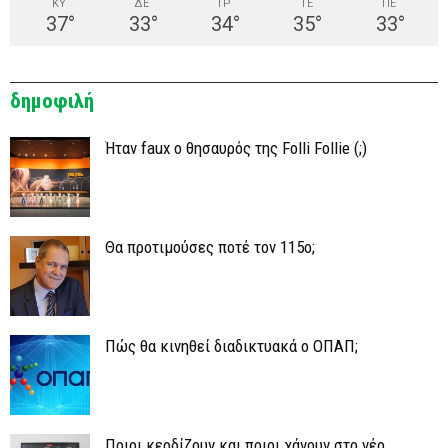
ΚΥ
ΔΕ
ΤΡ
ΤΕ
ΠΕ
37
°
33
°
34
°
35
°
33
°
δημοφιλή
Ήταν faux ο θησαυρός της Folli Follie (;)
Θα προτιμούσες ποτέ τον 115ο;
Πώς θα κινηθεί διαδικτυακά ο ΟΠΑΠ;
Ποιοι κερδίζουν και ποιοι χάνουν στο νέο