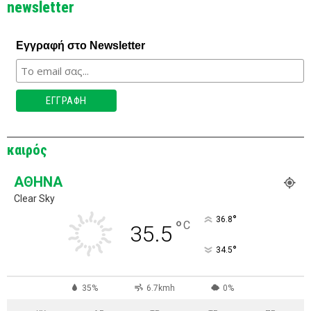
newsletter
Εγγραφή στο Newsletter
καιρός
ΑΘΉΝΑ
Clear Sky
°
36.8
°
C
35.5
°
34.5
35%
6.7kmh
0%