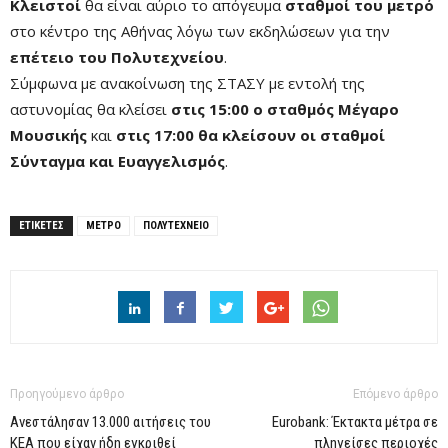
Κλειστοί
θα είναι αύριο το απόγευμα
σταθμοί του μετρό
στο κέντρο της Αθήνας λόγω των εκδηλώσεων για την
επέτειο του Πολυτεχνείου
.
Σύμφωνα με ανακοίνωση της ΣΤΑΣΥ με εντολή της
αστυνομίας θα κλείσει
στις 15:00 ο σταθμός Μέγαρο
Μουσικής
και
στις 17:00 θα κλείσουν οι σταθμοί
Σύνταγμα και Ευαγγελισμός
.
ΕΤΙΚΕΤΕΣ
ΜΕΤΡΟ
ΠΟΛΥΤΕΧΝΕΙΟ
Προηγούμενο άρθρο
Επόμενο άρθρο
Ανεστάλησαν 13.000 αιτήσεις του
Eurobank: Έκτακτα μέτρα σε
ΚΕΑ που είχαν ήδη εγκριθεί
πληγείσες περιοχές