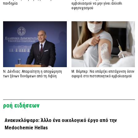
πανδημία
εμβολιασμού να μην γίνει άλλοθι
εφησυχασμού
Ν. Δένδιας: Απαραίτητη η αποχώρηση
Μ. Βέμπερ: Να υπάρξει επιτάχυνση όσον
των ξένων δυνάμεων από τη Λιβύη
αφορά στο πιστοποιητικό εμβολιασμού
ροή ειδήσεων
Ανακυκλόψαρο: Άλλο ένα οικολογικό έργο από την
Medochemie Hellas