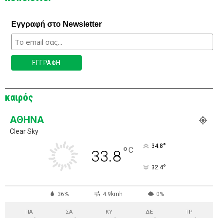
Εγγραφή στο Newsletter
καιρός
ΑΘΉΝΑ
Clear Sky
°
34.8
°
C
33.8
°
32.4
36%
4.9kmh
0%
ΠΑ
ΣΑ
ΚΥ
ΔΕ
ΤΡ