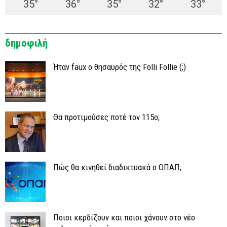
35
°
36
°
35
°
32
°
33
°
δημοφιλή
Ήταν faux ο θησαυρός της Folli Follie (;)
Θα προτιμούσες ποτέ τον 115ο;
Πώς θα κινηθεί διαδικτυακά ο ΟΠΑΠ;
Ποιοι κερδίζουν και ποιοι χάνουν στο νέο