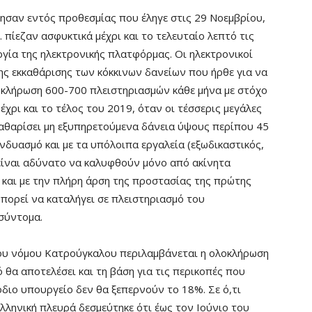
ησαν εντός προθεσμίας που έληγε στις 29 Νοεμβρίου,
. πίεζαν ασφυκτικά μέχρι και το τελευταίο λεπτό τις
γία της ηλεκτρονικής πλατφόρμας. Οι ηλεκτρονικοί
της εκκαθάρισης των κόκκινων δανείων που ήρθε για να
λοκλήρωση 600-700 πλειστηριασμών κάθε μήνα με στόχο
χρι και το τέλος του 2019, όταν οι τέσσερις μεγάλες
καθαρίσει μη εξυπηρετούμενα δάνεια ύψους περίπου 45
υνδυασμό και με τα υπόλοιπα εργαλεία (εξωδικαστικός,
η είναι αδύνατο να καλυφθούν μόνο από ακίνητα
και με την πλήρη άρση της προστασίας της πρώτης
μπορεί να καταλήγει σε πλειστηριασμό του
σύντομα.
του νόμου Κατρούγκαλου περιλαμβάνεται η ολοκλήρωση
θα αποτελέσει και τη βάση για τις περικοπές που
διο υπουργείο δεν θα ξεπερνούν το 18%. Σε ό,τι
λληνική πλευρά δεσμεύτηκε ότι έως τον Ιούνιο του