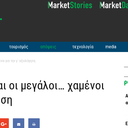
τουρισμός
απόψεις
τεχνολογία
media
οι για την γ΄ αξιολόγηση
ρ
ι οι μεγάλοι… χαμένοι
ηση
Α
α
Ε