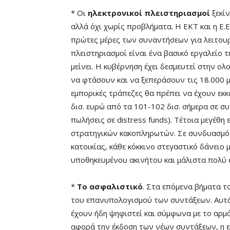
* Οι
ηλεκτρονικοί πλειστηριασμοί
ξεκίν
αλλά όχι χωρίς προβλήματα. Η ΕΚΤ και η Ε.Ε
πρώτες μέρες των συναντήσεων για λειτουρ
πλειστηριασμοί είναι ένα βασικό εργαλείο 
μείνει. Η κυβέρνηση έχει δεσμευτεί στην ο
να φτάσουν και να ξεπεράσουν τις 18.000 μέ
εμπορικές τράπεζες θα πρέπει να έχουν εκ
δισ. ευρώ από τα 101-102 δισ. σήμερα σε σ
πωλήσεις σε distress funds). Τέτοια μεγέθ
στρατηγικών κακοπληρωτών. Σε συνδυασμό 
κατοικίας, κάθε κόκκινο στεγαστικό δάνειο 
υποθηκευμένου ακινήτου και μάλιστα πολύ 
*
Το ασφαλιστικό
. Στα επόμενα βήματα 
του επανυπολογισμού των συντάξεων. Αυτό 
έχουν ήδη ψηφιστεί και σύμφωνα με το αρμό
αφορά την έκδοση των νέων συντάξεων, η ε