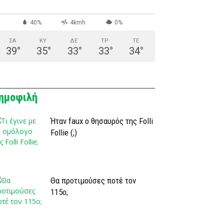
40%
4kmh
0%
ΣΑ
ΚΥ
ΔΕ
ΤΡ
ΤΕ
39
°
35
°
33
°
33
°
34
°
ημοφιλή
Ήταν faux ο θησαυρός της Folli
Follie (;)
Θα προτιμούσες ποτέ τον
115ο;