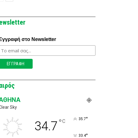
ewsletter
Εγγραφή στο Newsletter
αιρός
ΑΘΉΝΑ
Clear Sky
°
35.7
°
C
34.7
°
33.4