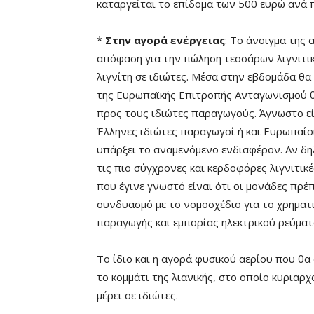
καταργείται το επίδομα των 500 ευρώ ανά π
*
Στην αγορά ενέργειας
: To άνοιγμα της 
απόφαση για την πώληση τεσσάρων λιγνιτι
λιγνίτη σε ιδιώτες. Μέσα στην εβδομάδα θα 
της Ευρωπαϊκής Επιτροπής Ανταγωνισμού θ
προς τους ιδιώτες παραγωγούς. Άγνωστο εί
Έλληνες ιδιώτες παραγωγοί ή και Ευρωπαίοι.
υπάρξει το αναμενόμενο ενδιαφέρον. Αν δ
τις πιο σύγχρονες και κερδοφόρες λιγνιτικέ
που έγινε γνωστό είναι ότι οι μονάδες πρέπ
συνδυασμό με το νομοσχέδιο για το χρηματι
παραγωγής και εμπορίας ηλεκτρικού ρεύματο
Το ίδιο και η αγορά φυσικού αερίου που θα
το κομμάτι της λιανικής, στο οποίο κυριαρ
μέρει σε ιδιώτες.