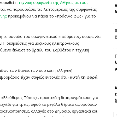
ικυρωθεί η
τεχνική συμφωνία της Αθήνας με τους
Δ
ται να παρουσιάσει τις λεπτομέρειες της συμφωνίας
δ
ώνης
προκειμένου να πάρει το «πράσινο φως» για το
Ο
ή το σύνολο του οικογενειακού επιδόματος, συμφωνία
C
ΕΗ, δεσμεύσεις για μαζικούς ηλεκτρονικούς
ύμενα έκλεισε το βράδυ του Σαββάτου η τεχνική
Γ
λ
μ
άδων των δανειστών όσο και η ελληνική
εβδομάδας είχαν σαφείς εντολές ότι «
αυτή τη φορά
Α
ε
 «Ελεύθερος Τύπος», πρακτικά η διαπραγμάτευση για
(
αιχνίδι για τρεις, αφού τα μεγάλα θέματα αφορούσαν
οκρατικοποιήσεις, αλλαγές στο Δημόσιο, εργασιακά και