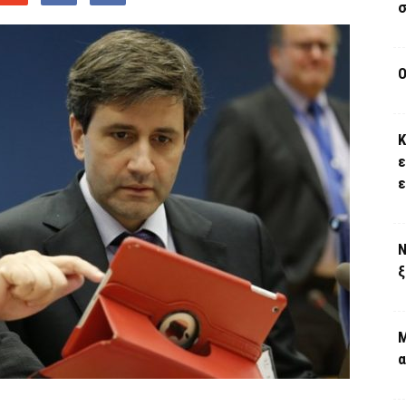
σ
Ο
Κ
ε
Ν
ξ
Μ
α