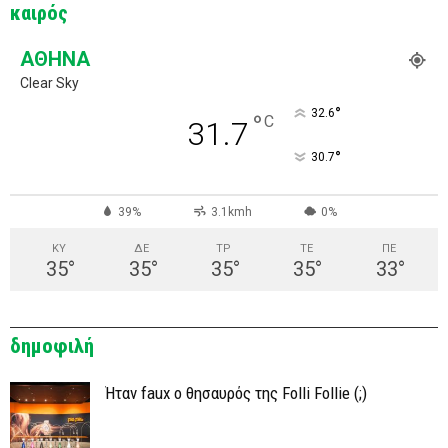
καιρός
ΑΘΉΝΑ
Clear Sky
°
32.6
°
C
31.7
°
30.7
39%
3.1kmh
0%
ΚΥ
ΔΕ
ΤΡ
ΤΕ
ΠΕ
35
°
35
°
35
°
35
°
33
°
δημοφιλή
Ήταν faux ο θησαυρός της Folli Follie (;)