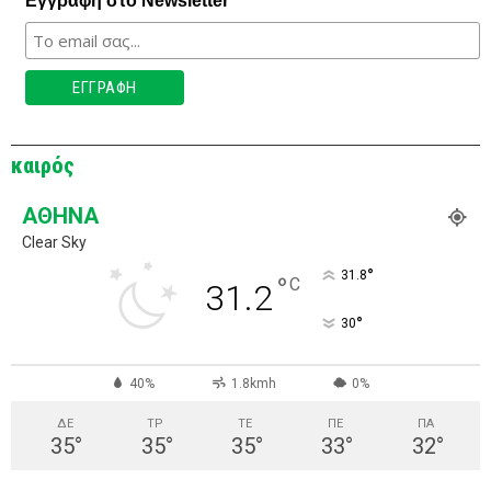
Εγγραφή στο Newsletter
καιρός
ΑΘΉΝΑ
Clear Sky
°
31.8
°
C
31.2
°
30
40%
1.8kmh
0%
ΔΕ
ΤΡ
ΤΕ
ΠΕ
ΠΑ
35
°
35
°
35
°
33
°
32
°