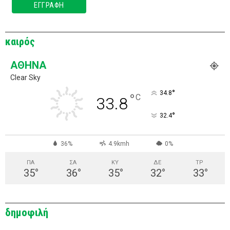
καιρός
ΑΘΉΝΑ
Clear Sky
°
34.8
°
C
33.8
°
32.4
36%
4.9kmh
0%
ΠΑ
ΣΑ
ΚΥ
ΔΕ
ΤΡ
35
°
36
°
35
°
32
°
33
°
δημοφιλή