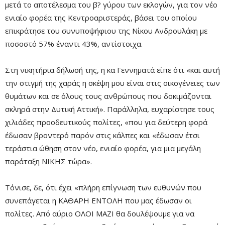
μετά το αποτέλεσμα του β? γύρου των εκλογών, για τον νέο
ενιαίο φορέα της Κεντροαριστεράς, βάσει του οποίου
επικράτησε του συνυποψήφιου της Νίκου Ανδρουλάκη με
ποσοστό 57% έναντι 43%, αντίστοιχα.
Στη νικητήρια δήλωσή της, η κα Γεννηματά είπε ότι «και αυτή
την στιγμή της χαράς η σκέψη μου είναι στις οικογένειες των
θυμάτων και σε όλους τους ανθρώπους που δοκιμάζονται
σκληρά στην Δυτική Αττική». Παράλληλα, ευχαρίστησε τους
χιλιάδες προοδευτικούς πολίτες, «που για δεύτερη φορά
έδωσαν βροντερό παρόν στις κάλπες και «έδωσαν έτσι
τεράστια ώθηση στον νέο, ενιαίο φορέα, για μια μεγάλη
παράταξη ΝΙΚΗΣ τώρα».
Τόνισε, δε, ότι έχει «πλήρη επίγνωση των ευθυνών που
συνεπάγεται η ΚΑΘΑΡΗ ΕΝΤΟΛΗ που μας έδωσαν οι
πολίτες. Από αύριο ΟΛΟΙ ΜΑΖΙ θα δουλέψουμε για να