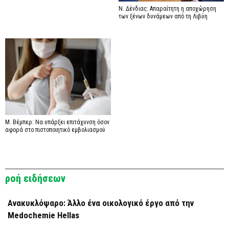
Ν. Δένδιας: Απαραίτητη η αποχώρηση
των ξένων δυνάμεων από τη Λιβύη
Μ. Βέμπερ: Να υπάρξει επιτάχυνση όσον
αφορά στο πιστοποιητικό εμβολιασμού
ροή ειδήσεων
Ανακυκλόψαρο: Άλλο ένα οικολογικό έργο από την
Medochemie Hellas