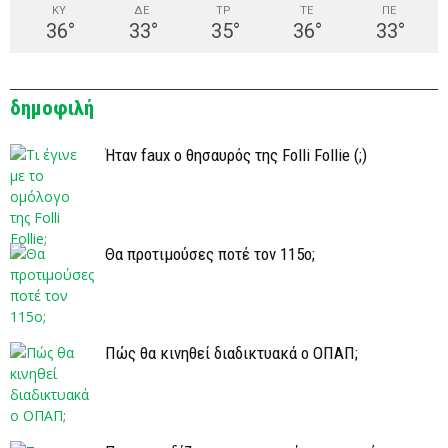
ΚΥ
ΔΕ
ΤΡ
ΤΕ
ΠΕ
36
°
33
°
35
°
36
°
33
°
δημοφιλή
Ήταν faux ο θησαυρός της Folli Follie (;)
Θα προτιμούσες ποτέ τον 115ο;
Πώς θα κινηθεί διαδικτυακά ο ΟΠΑΠ;