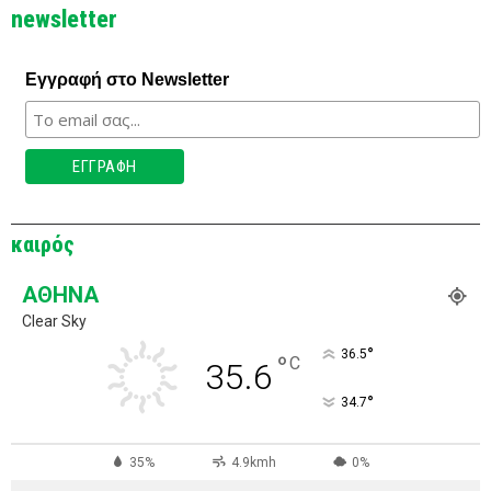
newsletter
Εγγραφή στο Newsletter
καιρός
ΑΘΉΝΑ
Clear Sky
°
36.5
°
C
35.6
°
34.7
35%
4.9kmh
0%