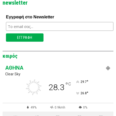
newsletter
Εγγραφή στο Newsletter
καιρός
ΑΘΉΝΑ
Clear Sky
°
29.7
°
C
28.3
°
26.8
49%
0.9kmh
0%