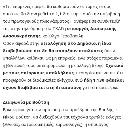
«Τις επόμενες ημέρες θα καθοριστούν οι τομείς στους
οποίους θα διανεμηθεί το 1,1 δισ. ευρώ από την υπέρβαση
του πρωτογενούς πλεονάσματος», ανέφερε σε συνέντευξή
της στην τηλεόραση του ΣΚΑΪ
η υπουργός Διοικητικής
Ανασυγκρότησης
, κα Όλγα Γεροβασίλη.
Όσον αφορά στην
αξιολόγηση στο Δημόσιο, η ίδια
διαβεβαίωσε ότι δε θα υπάρξουν απολύσεις
όσων
υπαλλήλων κρίθηκαν ως μη επαρκείς, ενώ στόχος παραμένει
η βελτίωσή τους με επιμόρφωση ή με αλλαγή θέσης.
Σχετικά
με τους επίορκους υπαλλήλους
, περιορίστηκε να πει ότι
προχωρούν οι διαδικασίες ελέγχου, ενώ
ήδη 1.130 φάκελοι
έχουν διαβιβαστεί στη Δικαιοσύνη
για τα περαιτέρω.
Διαφωνία με Βούτση
Ερωτώμενη για την πρόταση του προέδρου της Βουλής, κ.
Νίκου Βούτση, να διεξαχθούν ταυτόχρονα τριπλές εκλογές
(εθνικές, αυτοδιοικητικές, ευρωεκλογές), η υπουργός