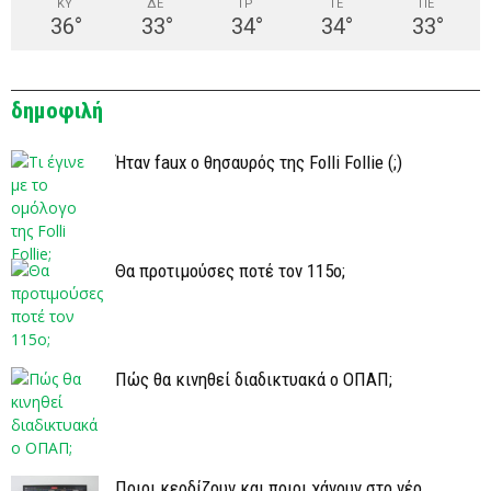
ΚΥ
ΔΕ
ΤΡ
ΤΕ
ΠΕ
36
°
33
°
34
°
34
°
33
°
δημοφιλή
Ήταν faux ο θησαυρός της Folli Follie (;)
Θα προτιμούσες ποτέ τον 115ο;
Πώς θα κινηθεί διαδικτυακά ο ΟΠΑΠ;
Ποιοι κερδίζουν και ποιοι χάνουν στο νέο