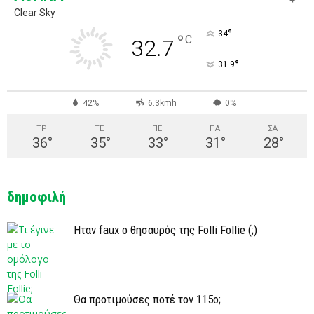
Clear Sky
°
34
°
C
32.7
°
31.9
42%
6.3kmh
0%
ΤΡ
ΤΕ
ΠΕ
ΠΑ
ΣΑ
36
°
35
°
33
°
31
°
28
°
δημοφιλή
Ήταν faux ο θησαυρός της Folli Follie (;)
Θα προτιμούσες ποτέ τον 115ο;