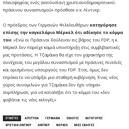
πλειοψηφίας ενός (κατ΄ουσίαν) χριστιανοδημοκρατικού-
πράσινου συνασπισμού» πρόσθεσε ο κ. Λίντνερ.
Ο πρόεδρος των Γερμανών Φιλελευθέρων
κατηγόρησε
επίσης την καγκελάριο Μέρκελ ότι αδίκησε το κόμμα
του
: «Ενώ οι Πράσινοι δούλευαν εις βάρος του FDP, η κ.
Μέρκελ δεν παρείχε καμιά υποστήριξη στις συμβιβαστικές
μας προτάσεις. Η Τζαμάικα θα είχε τον χαρακτήρα της
συνέχειας του μεγάλου συνασπισμού με πράσινες πινελιές
και ορισμένους υπουργούς του FDP. Έτσι, όμως δεν
επρόκειτο να υπάρξει μια σταθερή κυβέρνηση. Ένας νέος
γύρος συνομιλιών για Τζαμάικα δεν έχει νόημα»
συμπλήρωσε, για να καταλήξει ότι το κόμμα του «δεν
φοβάται τις νέες εκλογές»
ΕΤΙΚΕΤΕΣ
ΑΠΟΤΥΧΙΑ
ΓΕΡΜΑΝΙΑ
ΕΚΛΟΓΕΣ
ΚΑΤΗΓΟΡΙΕΣ
ΚΡΙΣΤΙΑΝ ΛΙΝΤΝΕΡ
ΛΙΝΤΝΕΡ
ΜΈΡΚΕΛ
ΝΕΕΣ ΕΚΛΟΓΕΣ