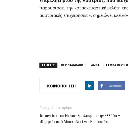
Επιμελητηρίου της Αυστρίας, που διεξ
παρουσιάσει την κατασκευαστική μελέτη τη
αυστριακές επιχειρήσεις», σημειώνει κλείνο
ΕΤΙΚΕΤΕΣ
DER STANDARD
LAMDA
LAMDA DEVEL
ΚΟΙΝΟΠΟΙΗΣΗ
Facebook
Προηγούμενο άρθρο
Το «αντίο» του Ντάισελμπλουμ… στην Ελλάδα –
«Καρφιά» από Μοσκοβισί για Βαρουφάκη