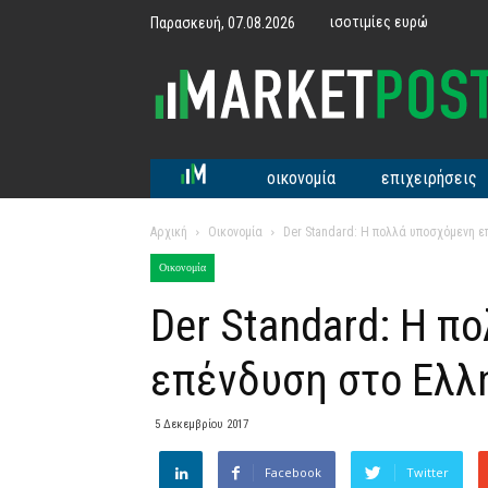
ισοτιμίες ευρώ
Παρασκευή, 07.08.2026
MarketPost
οικονομία
επιχειρήσεις
Αρχική
Οικονομία
Der Standard: Η πολλά υποσχόμενη ε
Οικονομία
Der Standard: Η π
επένδυση στο Ελλ
5 Δεκεμβρίου 2017
Facebook
Twitter