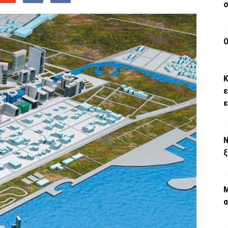
σ
Ο
Κ
ε
Ν
ξ
Μ
α