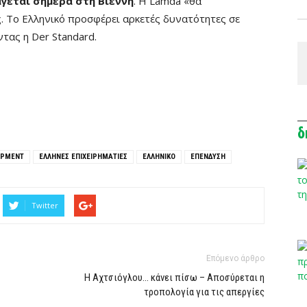
άγεται σήμερα στη Βιέννη
. Η Lamda «θα
ς. Το Ελληνικό προσφέρει αρκετές δυνατότητες σε
ντας η Der Standard.
δ
OPMENT
ΕΛΛΗΝΕΣ ΕΠΙΧΕΙΡΗΜΑΤΙΕΣ
ΕΛΛΗΝΙΚΌ
ΕΠΕΝΔΥΣΗ
Twitter
Επόμενο άρθρο
Η Αχτσιόγλου… κάνει πίσω – Αποσύρεται η
τροπολογία για τις απεργίες