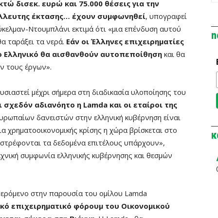
τώ δισεκ. ευρώ και 75.000 θέσεις για την
άλλευτης έκτασης… έχουν συμφωνηθεί
, υπογραφεί
τύκελμαν-Ντουμπλάνι εκτιμά ότι «μια επένδυση αυτού
n
θα ταράξει τα νερά.
Εάν οι Έλληνες επιχειρηματίες
το Ελληνικό θα αισθανθούν αυτοπεποίθηση
και θα
ν τους έργων».
υσιαστεί μέχρι σήμερα στη διαδικασία υλοποίησης του
 σχεδόν αδιανόητο η Lamda και οι εταίροι της
ευρωπαίων δανειστών στην ελληνική κυβέρνηση είναι
ια χρηματοοικονομικής κρίσης η χώρα βρίσκεται στο
κ
ντιστρέφονται τα δεδομένα επιτέλους υπάρχουν»,
εχνική συμφωνία ελληνικής κυβέρνησης και θεσμών
φερόμενο στην παρουσία του ομίλου Lamda
ό επιχειρηματικό φόρουμ του Οικονομικού