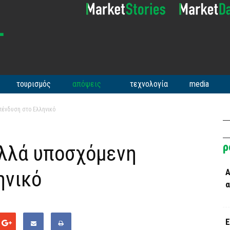
τουρισμός
απόψεις
τεχνολογία
media
πένδυση στο Ελληνικό
ρ
ολλά υποσχόμενη
ηνικό
Α
α
Ε