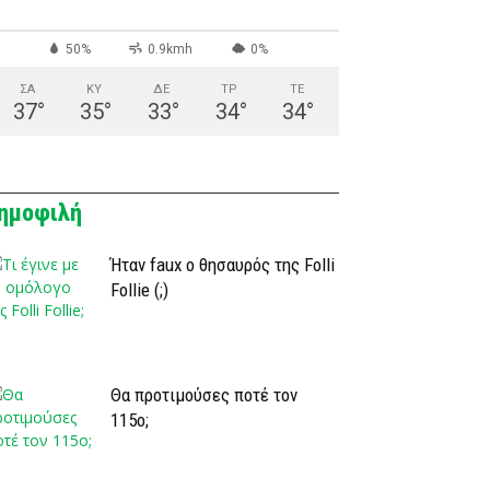
50%
0.9kmh
0%
ΣΑ
ΚΥ
ΔΕ
ΤΡ
ΤΕ
37
°
35
°
33
°
34
°
34
°
ημοφιλή
Ήταν faux ο θησαυρός της Folli
Follie (;)
Θα προτιμούσες ποτέ τον
115ο;