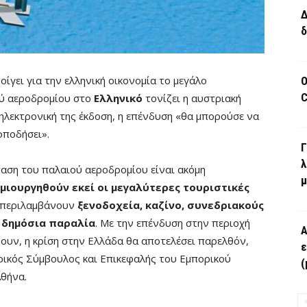
Δ
δ
ίγει για την ελληνική οικονομία το μεγάλο
Ο
C
ού αεροδρομίου στο
Ελληνικό
τονίζει η αυστριακή
ηλεκτρονική της έκδοση, η επένδυση «θα μπορούσε να
οποδήσει».
Γ
λ
ταση του παλαιού αεροδρομίου είναι ακόμη
μ
ημιουργηθούν εκεί οι μεγαλύτερες τουριστικές
α περιλαμβάνουν
ξενοδοχεία, καζίνο, συνεδριακούς
α δημόσια παραλία
. Με την επένδυση στην περιοχή
Α
ψουν, η κρίση στην Ελλάδα θα αποτελέσει παρελθόν,
ε
ρικός Σύμβουλος και Επικεφαλής του Εμπορικού
(
Αθήνα.