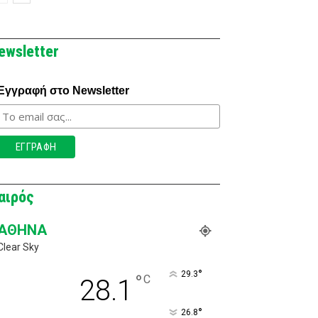
ewsletter
Εγγραφή στο Newsletter
αιρός
ΑΘΉΝΑ
Clear Sky
°
29.3
°
C
28.1
°
26.8