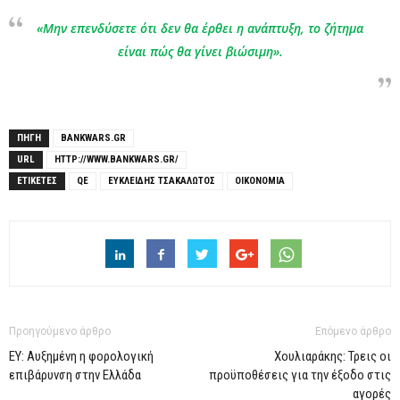
«Μην επενδύσετε ότι δεν θα έρθει η ανάπτυξη, το ζήτημα
είναι πώς θα γίνει βιώσιμη».
ΠΗΓΗ
BANKWARS.GR
URL
HTTP://WWW.BANKWARS.GR/
ΕΤΙΚΕΤΕΣ
QE
ΕΥΚΛΕΊΔΗΣ ΤΣΑΚΑΛΏΤΟΣ
ΟΙΚΟΝΟΜΊΑ
Προηγούμενο άρθρο
Επόμενο άρθρο
EY: Αυξημένη η φορολογική
Χουλιαράκης: Τρεις οι
επιβάρυνση στην Ελλάδα
προϋποθέσεις για την έξοδο στις
αγορές