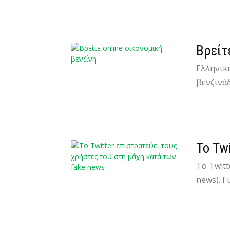
Βρείτ
Ελληνική
βενζινάδ
Το Tw
Το Twit
news). Γ