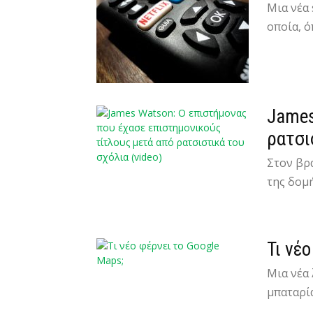
Μια νέα 
οποία, ό
James
ρατσι
Στον βρ
της δομή
Τι νέ
Μια νέα 
μπαταρία