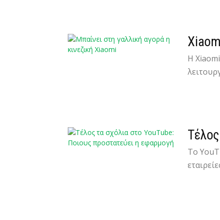
Xiaom
Η Xiaom
λειτουργ
Τέλος
To YouTu
εταιρείε