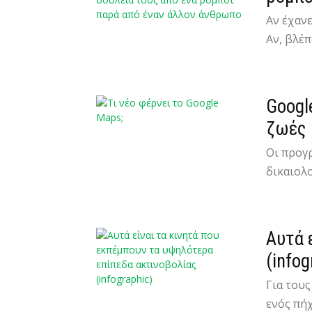
Αν έχανε
Αν, βλέπ
Googl
ζωές
Οι προγ
δικαιολο
Αυτά 
(infog
Για του
ενός πήχ