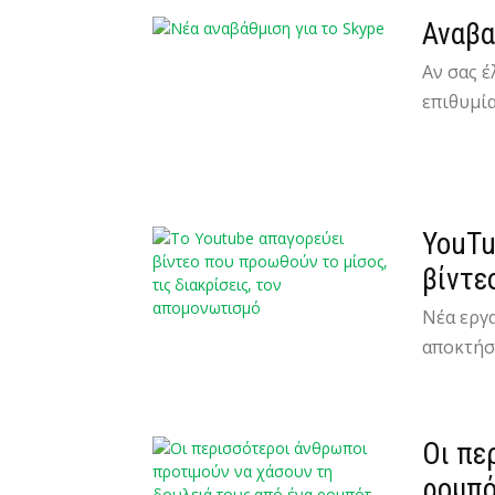
Αναβα
Αν σας έ
επιθυμία
YouTu
βίντεο
Νέα εργ
αποκτήσο
Οι πε
ρομπό