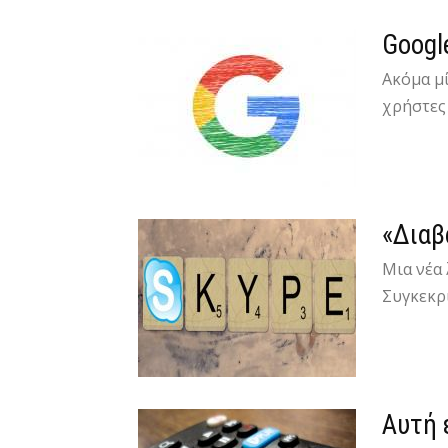
Googl
Ακόμα μ
χρήστες
«Διαβ
Μια νέα 
Συγκεκρι
Αυτή ε