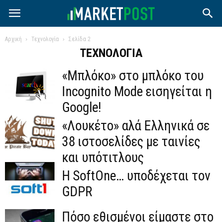
Αρχική
Τεχνολογία
Σελίδα 2
ΤΕΧΝΟΛΟΓΊΑ
«Μπλόκο» στο μπλόκο του
Incognito Mode εισηγείται η
Google!
«Λουκέτο» αλά Ελληνικά σε
38 ιστοσελίδες με ταινίες
και υπότιτλους
Η SoftOne… υποδέχεται τον
GDPR
Πόσο εθισμένοι είμαστε στο