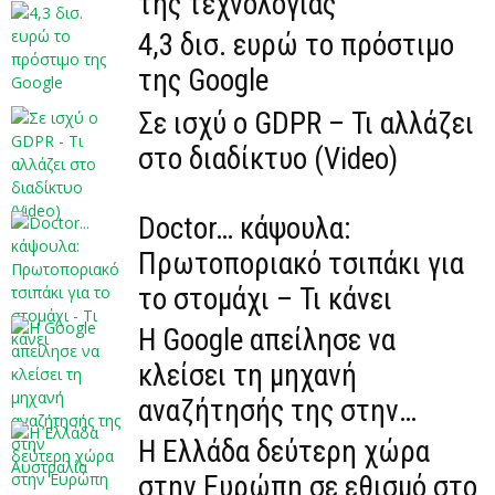
της τεχνολογίας
4,3 δισ. ευρώ το πρόστιμο
της Google
Σε ισχύ ο GDPR – Τι αλλάζει
στο διαδίκτυο (Video)
Doctor… κάψουλα:
Πρωτοποριακό τσιπάκι για
το στομάχι – Τι κάνει
Η Google απείλησε να
κλείσει τη μηχανή
αναζήτησής της στην
Αυστραλία
Η Ελλάδα δεύτερη χώρα
στην Ευρώπη σε εθισμό στο