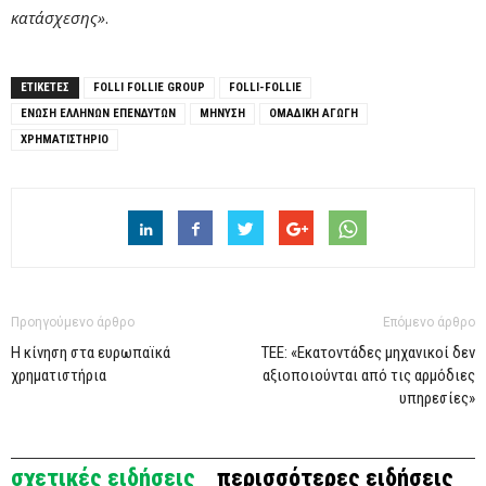
κατάσχεσης»
.
ΕΤΙΚΕΤΕΣ
FOLLI FOLLIE GROUP
FOLLI-FOLLIE
ΕΝΩΣΗ ΕΛΛΗΝΩΝ ΕΠΕΝΔΥΤΩΝ
ΜΗΝΥΣΗ
ΟΜΑΔΙΚΗ ΑΓΩΓΗ
ΧΡΗΜΑΤΙΣΤΗΡΙΟ
Προηγούμενο άρθρο
Επόμενο άρθρο
Η κίνηση στα ευρωπαϊκά
ΤΕΕ: «Εκατοντάδες μηχανικοί δεν
χρηματιστήρια
αξιοποιούνται από τις αρμόδιες
υπηρεσίες»
σχετικές ειδήσεις
περισσότερες ειδήσεις