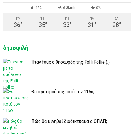
42%
6.3kmh
0%
ΤΡ
ΤΕ
ΠΕ
ΠΑ
ΣΑ
36
°
35
°
33
°
31
°
28
°
δημοφιλή
Ήταν faux ο θησαυρός της Folli Follie (;)
Θα προτιμούσες ποτέ τον 115ο;
Πώς θα κινηθεί διαδικτυακά ο ΟΠΑΠ;