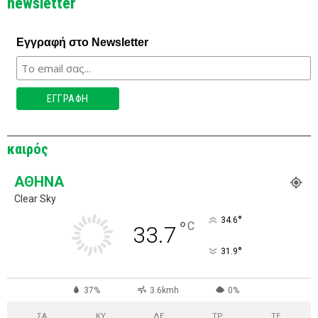
newsletter
Εγγραφή στο Newsletter
καιρός
ΑΘΉΝΑ
Clear Sky
°
34.6
°
C
33.7
°
31.9
37%
3.6kmh
0%
ΣΑ
ΚΥ
ΔΕ
ΤΡ
ΤΕ