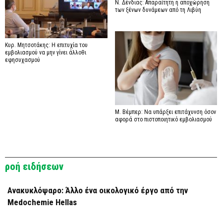
Ν. Δένδιας: Απαραίτητη η αποχώρηση
των ξένων δυνάμεων από τη Λιβύη
Κυρ. Μητσοτάκης: Η επιτυχία του
εμβολιασμού να μην γίνει άλλοθι
εφησυχασμού
Μ. Βέμπερ: Να υπάρξει επιτάχυνση όσον
αφορά στο πιστοποιητικό εμβολιασμού
ροή ειδήσεων
Ανακυκλόψαρο: Άλλο ένα οικολογικό έργο από την
Medochemie Hellas