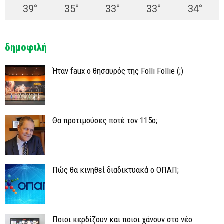
39
°
35
°
33
°
33
°
34
°
δημοφιλή
Ήταν faux ο θησαυρός της Folli Follie (;)
Θα προτιμούσες ποτέ τον 115ο;
Πώς θα κινηθεί διαδικτυακά ο ΟΠΑΠ;
Ποιοι κερδίζουν και ποιοι χάνουν στο νέο