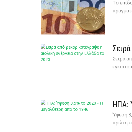
Το επίδ
πραγματ
Σειρά
Σειρά απ
εγκαταστ
ΗΠΑ: 
Ύφεση 3,
πρώτη εκ