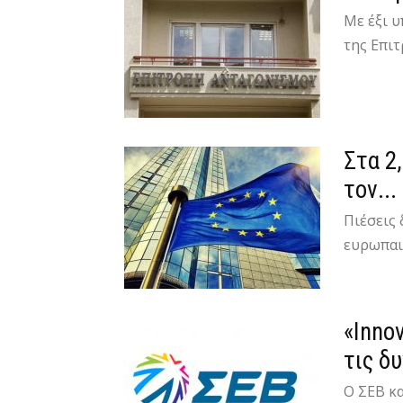
Με έξι 
της Επιτ
Στα 2
τον...
Πιέσεις
ευρωπαικ
«Inno
τις δ
Ο ΣΕΒ κ