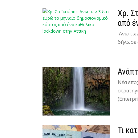
Χρ. Σ
από έ
'Ανω των
δήλωσε 
Ανάπτ
Νέα επο
στρατηγ
(Enterpri
Τι κα