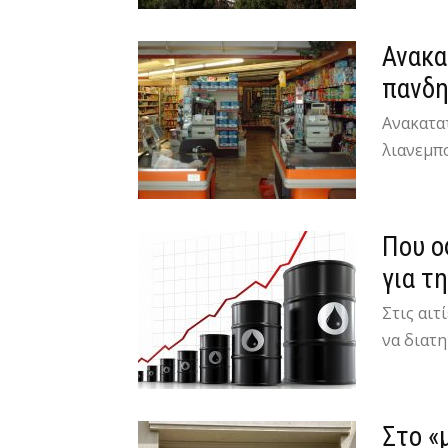
Ανακα
πανδη
Ανακατα
λιανεμπο
Που ο
για τη
Στις αιτ
να διατη
Στο «