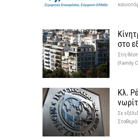
καινοτόμ
Κίνητ
στο ε
Στη θέσπ
(Family 
Κλ. Ρ
νωρίτ
Σε εξέλ
Σταθερότ