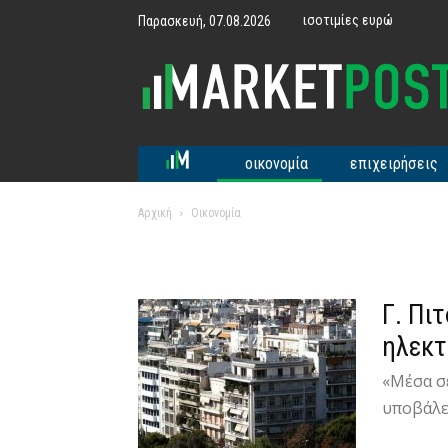
ισοτιμίες ευρώ
Παρασκευή, 07.08.2026
MarketPost
οικονομία
επιχειρήσεις
Αρχική
Οικονομία
Γ. Πι
ηλεκτ
«Μέσα σ
υποβάλει