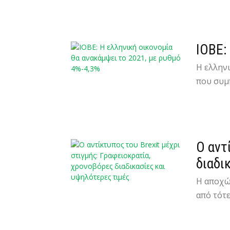
ΙΟΒΕ:
Η ελληνι
που συμπ
Ο αντ
διαδι
Η αποχώ
από τότε