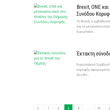
Brexit, ΟΝΕ κα
Συνόδου Κορυφ
Τo Brexit, η εμβάθυνσ
και το μεταναστευτικό
Ευρωπαίοι...
Έκτακτη σύνοδο
Ευρωπαϊκού Συμβουλί
κορυφής αφιερωμένη σ
δεν θα...
...
1
2
3
4
15