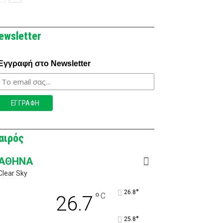
ewsletter
Εγγραφή στο Newsletter
αιρός
ΑΘΉΝΑ
Clear Sky
°
26.8
°
C
26.7
°
25.8