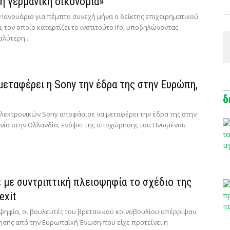
η γερμανική οικονομία»
Ιανουάριο για πέμπτο συνεχή μήνα ο δείκτης επιχειρηματικού
, τον οποίο καταρτίζει το ινστιτούτο Ifo, υποδηλώνοντας
λύτερη...
μεταφέρει η Sony την έδρα της στην Ευρώπη,
δ
ηλεκτρονικών Sony αποφάσισε να μεταφέρει την έδρα της στην
νία στην Ολλανδία, ενόψει της αποχώρησης του Ηνωμένου
με συντριπτική πλειοψηφία το σχέδιο της
exit
ψηφία, οι βουλευτές του βρετανικού κοινοβουλίου απέρριψαν
σης από την Ευρωπαϊκή Ένωση που είχε προτείνει η