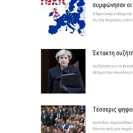
συμφώνησαν οι
Η Βρετανία ενδέχετα
τη 12η Απριλίου, εάν 
Έκτακτη συζήτη
συζήτηση για το Brex
αίτημα του σκιώδους υ
Τέσσερις ψηφοφ
πρόοδος σημειώθηκε ω
έπειτα από μια σειρά