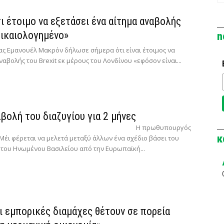
σι έτοιμο να εξετάσει ένα αίτημα αναβολής
δικαιολογημένο»
n
ας Εμανουέλ Μακρόν δήλωσε σήμερα ότι είναι έτοιμος να
ναβολής του Brexit εκ μέρους του Λονδίνου «εφόσον είναι...
αβολή του διαζυγίου για 2 μήνες
Η πρωθυπουργός
κ
 Μέι φέρεται να μελετά μεταξύ άλλων ένα σχέδιο βάσει του
του Ηνωμένου Βασιλείου από την Ευρωπαϊκή...
οι εμπορικές διαμάχες θέτουν σε πορεία