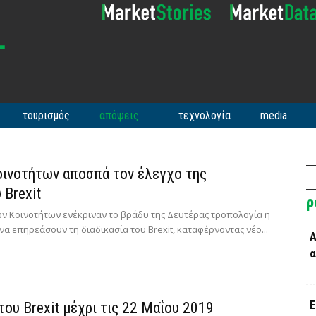
τουρισμός
απόψεις
τεχνολογία
media
οινοτήτων αποσπά τον έλεγχο της
 Brexit
ρ
ων Κοινοτήτων ενέκριναν το βράδυ της Δευτέρας τροπολογία η
να επηρεάσουν τη διαδικασία του Brexit, καταφέρνοντας νέο...
Α
α
Ε
του Brexit μέχρι τις 22 Μαΐου 2019