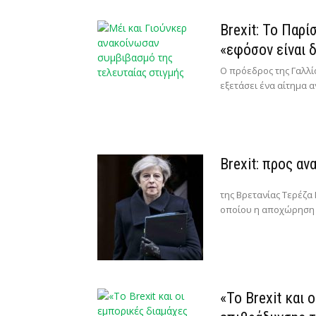
Brexit: Το Παρί
«εφόσον είναι 
Ο πρόεδρος της Γαλλί
εξετάσει ένα αίτημα α
Brexit: προς αν
της Βρετανίας Τερέζα
οποίου η αποχώρηση 
«Το Brexit και 