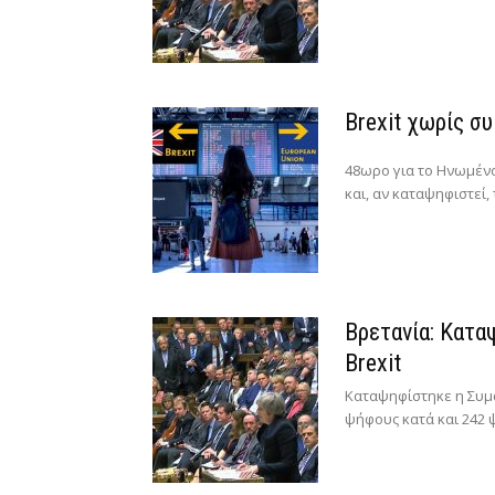
Brexit χωρίς συ
48ωρο για το Ηνωμέν
και, αν καταψηφιστεί,
Βρετανία: Κατα
Brexit
Καταψηφίστηκε η Συμ
ψήφους κατά και 242 