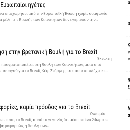
σ
 Ευρωπαίοι ηγέτες
ι να αποχωρήσει από την Ευρωπαϊκή Ένωση χωρίς συμφωνία
τα μέλη της Βουλής των Κοινοτήτων δεν εγκρίνουν την...
Ο
Κ
ση στην βρετανική Βουλή για το Brexit
ε
Έκτακτη
it πραγματοποιείται στη Βουλή των Κοινοτήτων, μετά από
πουργού για το Brexit, Κέιρ Στάρμερ, το οποίο αποδέχτηκε...
Ν
ξ
ορίες, καμία πρόοδος για το Brexit
Μ
Ουδεμία
α
ς προς το Brexit, παρά το γεγονός ότι μέσα σε ένα 24ωρο κι
 ψηφοφοριών, η Βουλή των...