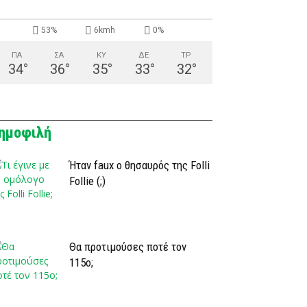
53%
6kmh
0%
ΠΑ
ΣΑ
ΚΥ
ΔΕ
ΤΡ
34
°
36
°
35
°
33
°
32
°
ημοφιλή
Ήταν faux ο θησαυρός της Folli
Follie (;)
Θα προτιμούσες ποτέ τον
115ο;