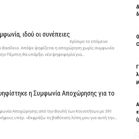
Δ
δ
μφωνία, ιδού οι συνέπειες
Ο
Κρίσιμο το επόμενο
C
ο Βασίλειο. Απόψε ψηφίζεται η αποχώρηση χωρίς συμφωνία
 την Πέμπτη θα υπάρξει νέα ψηφοφορία για...
Γ
λ
μ
ψηφίστηκε η Συμφωνία Αποχώρησης για το
Α
φωνία Αποχώρησης από την Βουλή των Κοινοτήτων με 391
ε
ψήφους υπέρ. «Εκφράζω τη βαθύτατη λύπη μου για αυτή την...
(